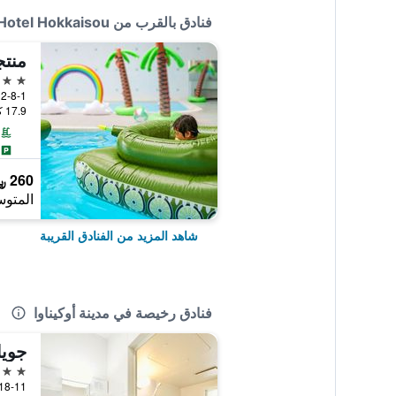
فنادق بالقرب من Naha Wafuu Hotel Hokkaisou
منتج
4 نجوم
2-8-1 Yogi, مدينة أوكيناوا, اليابان
17.9 كيلومتر عن وسط المدينة
260 ﷼
المتوس
شاهد المزيد من الفنادق القريبة
فنادق رخيصة في مدينة أوكيناوا
جويا
3 نجوم
1-18-11 Goya, مدينة أوكينا