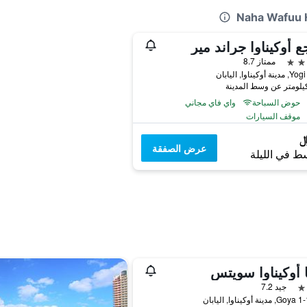
ع أوكيناوا جراند مير
ممتاز 8.7
حوض السباحة
واي فاي مجاني
موقف السيارات
عرض الصفقة
ط في الليلة
 أوكيناوا سويتس
جيد 7.2
وا, اليابان