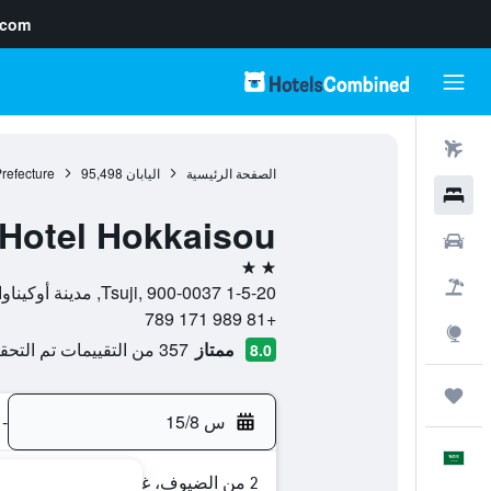
.com
رحلات طيران
الصفحة الرئيسية
اليابان
95,498
refecture
فنادق
Hotel Hokkaisou
سيارات
2 نجمتين
حزم العروض
1-5-20 Tsuji, 900-0037, مدينة أوكيناوا, Okinawa Prefecture, اليابان
+81 989 171 789
استكشاف
ممتاز
357 من التقييمات تم التحقق منها
8.0
رحلات
س 15/8
-
العَرَبِيَّة
2 من الضيوف، غرفة واحدة