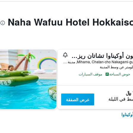
هيلتون أوكيناوا تشاتان ريزورت
40-1 Mihama, Chatan-cho Nakagami-gu, مدينة أوكيناوا, اليابان
حوض السباحة
موقف السيارات
ط في الليلة
عرض الصفقة
كيناوا