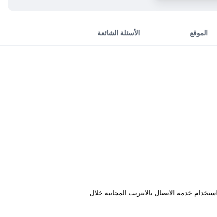
الموقع
الأسئلة الشائعة
ئق سيراً على الأقدام من Gokoku-ji Temple. بإمكان النزلاء أيضاً استخدام خدمة الاتصال بالانترنت المجانية خلال