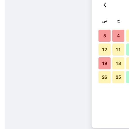
ج
س
5
4
12
11
19
18
26
25