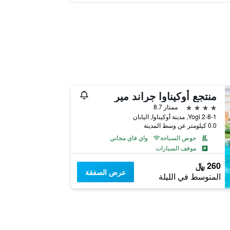
منتجع أوكيناوا جراند مير
4 نجوم
ممتاز 8.7
2-8-1 Yogi, مدينة أوكيناوا, اليابان
0.0 كيلومتر عن وسط المدينة
حوض السباحة
واي فاي مجاني
موقف السيارات
260 ﷼
عرض الصفقة
المتوسط في الليلة