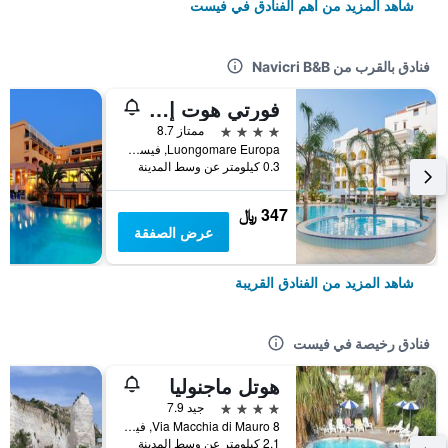
شاهد المزيد من أهم الفنادق في فيست
فنادق بالقرب من Navicri B&B
فورتي هوت إس ا رٓإل
4 نجوم
ممتاز 8.7
Luongomare Europa, فيست, مقاطعة فودجا, إيطاليا
0.3 كيلومتر عن وسط المدينة
347 ﷼
عرض الصفقة
شاهد المزيد من الفنادق القريبة
فنادق رخيصة في فيست
هوتل ماجنوليا
4 نجوم
جيد 7.9
Via Macchia di Mauro 8, فيست, مقاطعة فودجا, إيطاليا
2.1 كيلومتر عن وسط المدينة