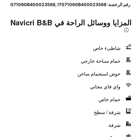
رقم الرخصة: 071060B400023568, IT071060B400023568
المزايا ووسائل الراحة في Navicri B&B
شاطىء خاص
حمام سباحة خارجي
حوض استحمام ساخن
واي فاي مجاني
حمام خاص
شرفة / سطح
شرفة