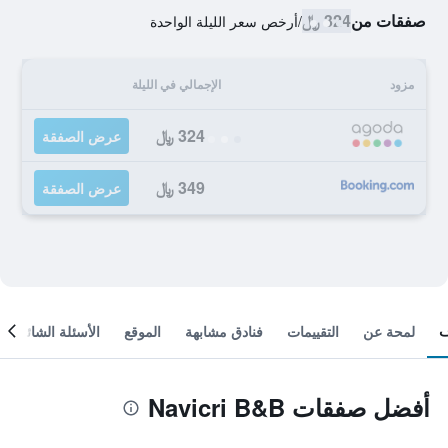
صفقات من
324 ﷼
/
أرخص سعر الليلة الواحدة
مزود
الإجمالي في الليلة
324 ﷼
عرض الصفقة
349 ﷼
عرض الصفقة
لمحة عن
التقييمات
فنادق مشابهة
الموقع
الأسئلة الشائعة
أفضل صفقات Navicri B&B