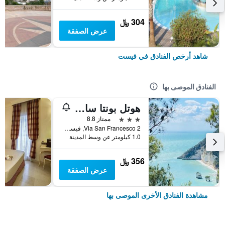
304 ﷼
عرض الصفقة
شاهد أرخص الفنادق في فيست
الفنادق الموصى بها
هوتل بونتا سان فرانسيسكو
3 نجوم
ممتاز 8.8
Via San Francesco 2, فيست, مقاطعة فودجا, إيطاليا
1.0 كيلومتر عن وسط المدينة
356 ﷼
عرض الصفقة
مشاهدة الفنادق الأخرى الموصى بها