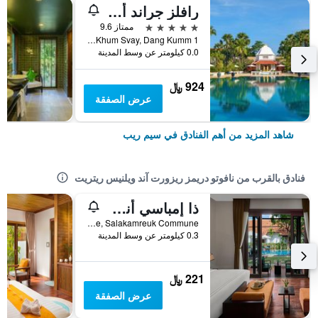
رافلز جراند أوتل دانجكور
5 نجوم
ممتاز 9.6
1 Vithei Charles de Gaulle, Khum Svay, Dang Kumm, سيم ريب, كمبوديا
0.0 كيلومتر عن وسط المدينة
924 ﷼
عرض الصفقة
شاهد المزيد من أهم الفنادق في سيم ريب
فنادق بالقرب من نافوتو دريمز ريزورت آند ويلنيس ريتريت
ذا إمباسي أنجكور ريزورت آند سبا
Chunlung Village, Salakamreuk Commune, سيم ريب, كمبوديا
0.3 كيلومتر عن وسط المدينة
221 ﷼
عرض الصفقة