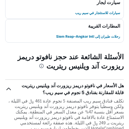
سيارت ايجار
سيارات للاستئجار في سيم ريب
المطارات القريبة
رحلات طيران إلى Siem Reap–Angkor Intl
الأسئلة الشائعة عند حجز نافوتو دريمز
ريزورت آند ويلنيس ريتريت
هل الأسعار في نافوتو دريمز ريزورت آند ويلنيس ريتريت
قابلة للمقارنة بفنادق 5 نجوم في سيم ريب؟
تكلف فنادق سيم ريب المصنفة 5 نجوم عادة 461 ﷼ في الليلة ،
ولكن وسطياً يتوفر نافوتو دريمز ريزورت آند ويلنيس ريتريت
بسعر أقل بنسبة 47% عن معدل السعر في المنطقة. يمكنك
الاستمتاع عادة بالاقامة في نافوتو دريمز ريزورت آند ويلنيس
ريتريت بـ 249 ﷼ في الليلة. هذه صفقة رائعة لمستخدمي
HotelsCombined الذين يخططون لزيارة سيم ريب.