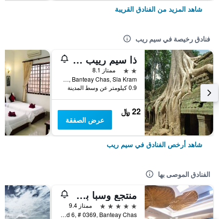
شاهد المزيد من الفنادق القريبة
فنادق رخيصة في سيم ريب
ذا سيم رييب تشيلد باكباكرز
2 نجمتين
ممتاز 8.1
Wat Bo Rd, Banteay Chas, Sla Kram, سيم ريب, كمبوديا
0.9 كيلومتر عن وسط المدينة
22 ﷼
عرض الصفقة
شاهد أرخص الفنادق في سيم ريب
الفنادق الموصى بها
منتجع وسبا بوراي أنغكور
5 نجوم
ممتاز 9.4
National Road 6, # 0369, Banteay Chas, سيم ريب, كمبوديا