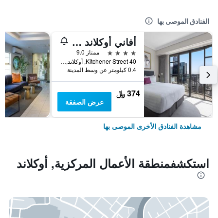
الفنادق الموصى بها
أفاني أوكلاند متروبوليس ريزيدنسيز
4 نجوم
ممتاز 9.0
40 Kitchener Street, أوكلاند, نيوزيلندا
0.4 كيلومتر عن وسط المدينة
374 ﷼
عرض الصفقة
مشاهدة الفنادق الأخرى الموصى بها
استكشفمنطقة الأعمال المركزية, أوكلاند