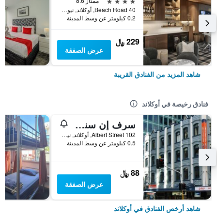
4 نجوم
ممتاز 8.6
40 Beach Road, أوكلاند, نيوزيلندا
0.2 كيلومتر عن وسط المدينة
229 ﷼
عرض الصفقة
شاهد المزيد من الفنادق القريبة
فنادق رخيصة في أوكلاند
سرف إن سنو باكباكرز - هوستل
102 Albert Street, أوكلاند, نيوزيلندا
0.5 كيلومتر عن وسط المدينة
88 ﷼
عرض الصفقة
شاهد أرخص الفنادق في أوكلاند