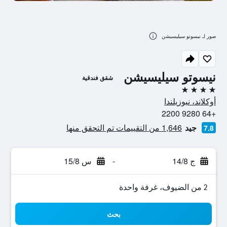
صور لـ نيسوتو سيليسيشن
نيسوتو سيليسيشن
شقق فندقية
4 نجوم
أوكلاند، نيوزيلندا
+64 9280 2200
جيد
1,646 من التقييمات تم التحقق منها
7.8
ج 14/8
-
س 15/8
2 من الضيوف، غرفة واحدة
بحث