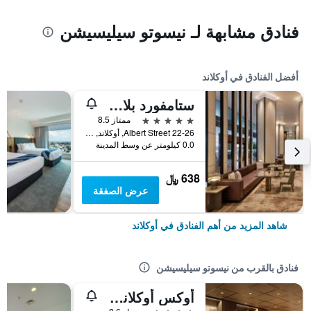
فنادق مشابهة لـ نيسوتو سيليسيشن
أفضل الفنادق في أوكلاند
ستامفورد بلازا أوكلاند
5 نجوم
ممتاز 8.5
22-26 Albert Street, أوكلاند, نيوزيلندا
0.0 كيلومتر عن وسط المدينة
638 ﷼
عرض الصفقة
شاهد المزيد من أهم الفنادق في أوكلاند
فنادق بالقرب من نيسوتو سيليسيشن
أوكس أوكلاند هوتل