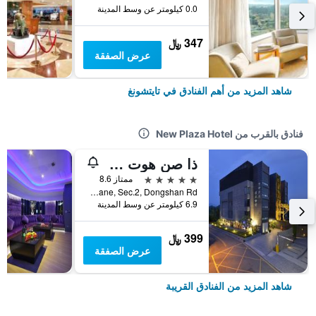
0.0 كيلومتر عن وسط المدينة
347 ﷼
عرض الصفقة
شاهد المزيد من أهم الفنادق في تايتشونغ
فنادق بالقرب من New Plaza Hotel
ذا صن هوت سبيرن آند ريزورت
5 نجوم
ممتاز 8.6
No. 78, Guangsi Lane, Sec.2, Dongshan Rd, تايتشونغ, تايوان
6.9 كيلومتر عن وسط المدينة
399 ﷼
عرض الصفقة
شاهد المزيد من الفنادق القريبة