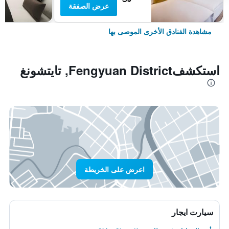
عرض الصفقة
مشاهدة الفنادق الأخرى الموصى بها
استكشفFengyuan District, تايتشونغ
اعرض على الخريطة
سيارت ايجار