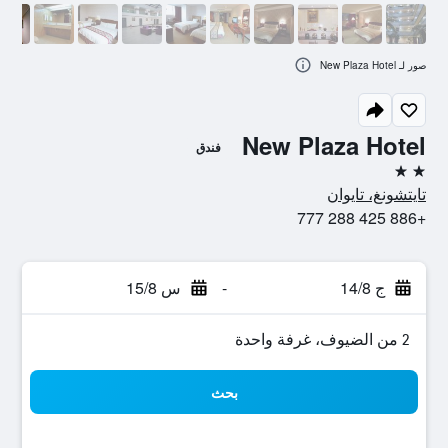
صور لـ New Plaza Hotel
New Plaza Hotel
فندق
2 نجمتين
تايتشونغ، تايوان
+886 425 288 777
ج 14/8
-
س 15/8
2 من الضيوف، غرفة واحدة
بحث