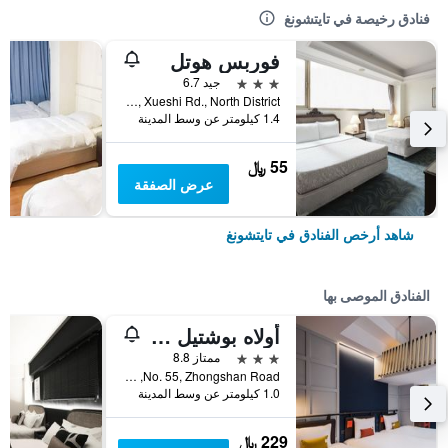
فنادق رخيصة في تايتشونغ
فوربس هوتل
3 نجوم
جيد 6.7
No.181, Xueshi Rd., North District, تايتشونغ, تايوان
1.4 كيلومتر عن وسط المدينة
55 ﷼
عرض الصفقة
شاهد أرخص الفنادق في تايتشونغ
الفنادق الموصى بها
أولاه بوشتيل - تايتشونج ستيشن
3 نجوم
ممتاز 8.8
No. 55, Zhongshan Road, تايتشونغ, تايوان
1.0 كيلومتر عن وسط المدينة
229 ﷼