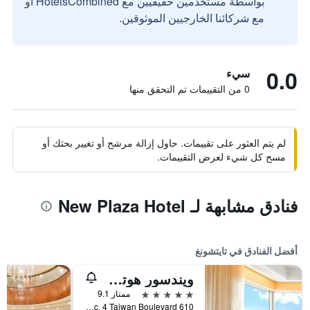
بواسطة مستخدمين حقيقيين مع HotelsCombined أو
مع شركائنا الخارجيين الموثوقين.
0.0
سيء
0 من التقييمات تم التحقق منها
لم يتم العثور على تقييمات. حاول إزالة مرشح أو تغيير بحثك أو
مسح كل شيء لعرض التقييمات.
فنادق مشابهة لـ New Plaza Hotel
أفضل الفنادق في تايتشونغ
ويندسور هوتل تايتشونج
5 نجوم
ممتاز 9.1
610 Sec. 4 Taiwan Boulevard, تايتشونغ, تايوان