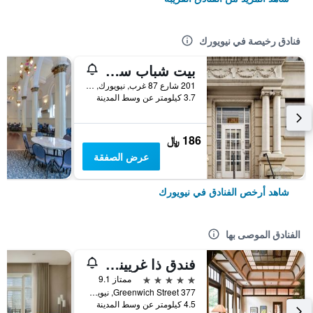
فنادق رخيصة في نيويورك
بيت شباب سنترال بارك ويست
201 شارع 87 غرب, نيويورك, NY, الولايات المتحدة الأميريكية
3.7 كيلومتر عن وسط المدينة
186 ﷼
عرض الصفقة
شاهد أرخص الفنادق في نيويورك
الفنادق الموصى بها
فندق ذا غريينيتش
5 نجوم
ممتاز 9.1
377 Greenwich Street, نيويورك, NY, الولايات المتحدة الأميريكية
4.5 كيلومتر عن وسط المدينة