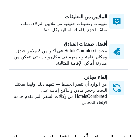
الملايين من التعليقات
تقييمات وتعليقات حقيقية من ملايين النزلاء، مثلك
تمامًا. احجز إقامتك المثالية بكل ثقة!
أفضل صفقات الفنادق
يبحث HotelsCombined في أكثر من 3 ملايين فندق
ومكان إقامة ويجمعهم في مكان واحد حتى تتمكن من
مقارنة أماكن الإقامة المثالية.
إلغاء مجاني
من الوارد أن تتغير الخطط — نتفهم ذلك. ولهذا يمكنك
البحث وحجز فنادق وأماكن إقامة على
HotelsCombined من وكالات السفر التي تقدم خدمة
الإلغاء المجاني