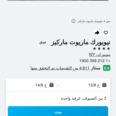
صور لـ نيويورك ماريوت ماركيز
نيويورك ماريوت ماركيز
فندق
4 نجوم
نيويورك، NY
+1 212 398 1900
ممتاز
4,611 من التقييمات تم التحقق منها
8.6
خ 13/8
-
ج 14/8
2 من الضيوف، غرفة واحدة
بحث