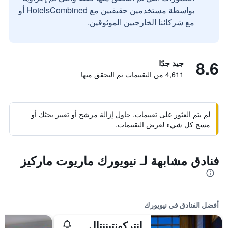
بواسطة مستخدمين حقيقيين مع HotelsCombined أو
مع شركائنا الخارجيين الموثوقين.
8.6
جيد جدًا
4,611 من التقييمات تم التحقق منها
لم يتم العثور على تقييمات. حاول إزالة مرشح أو تغيير بحثك أو
مسح كل شيء لعرض التقييمات.
فنادق مشابهة لـ نيويورك ماريوت ماركيز
أفضل الفنادق في نيويورك
إنتركونتيننتال نيويورك تاميز سكوير