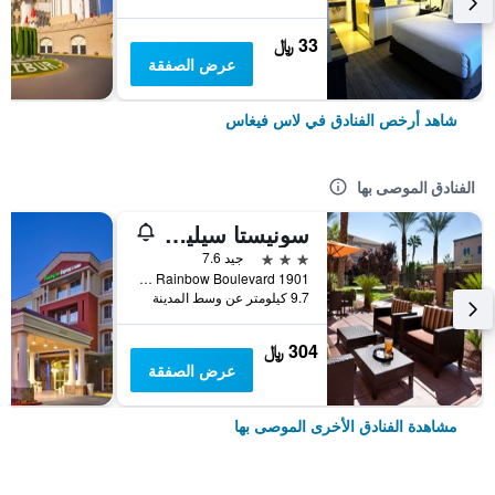
33 ﷼
عرض الصفقة
شاهد أرخص الفنادق في لاس فيغاس
الفنادق الموصى بها
سونيستا سيليكت لاس فيجاس سامرلين
3 نجوم
جيد 7.6
1901 North Rainbow Boulevard, لاس فيغاس, NV, الولايات المتحدة الأميريكية
9.7 كيلومتر عن وسط المدينة
304 ﷼
عرض الصفقة
مشاهدة الفنادق الأخرى الموصى بها