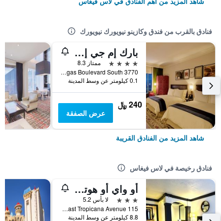
شاهد المزيد من أهم الفنادق في لاس فيغاس
فنادق بالقرب من فندق وكازينو نيويورك نيويورك
بارك إم جي إم لاس فيغاس
4 نجوم
ممتاز 8.3
3770 Las Vegas Boulevard South, لاس فيغاس, NV, الولايات المتحدة الأميريكية
0.1 كيلومتر عن وسط المدينة
240 ﷼
عرض الصفقة
شاهد المزيد من الفنادق القريبة
فنادق رخيصة في لاس فيغاس
أو واي أو هوتل آند كازينو لاس فيجاس
3 نجوم
لا بأس 5.2
115 East Tropicana Avenue, لاس فيغاس, NV, الولايات المتحدة الأميريكية
8.8 كيلومتر عن وسط المدينة