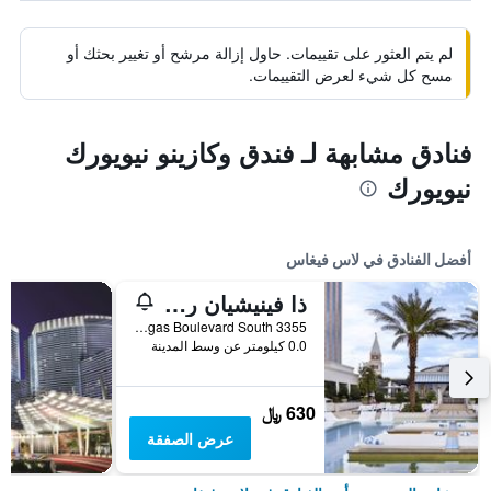
لم يتم العثور على تقييمات. حاول إزالة مرشح أو تغيير بحثك أو
مسح كل شيء لعرض التقييمات.
فنادق مشابهة لـ فندق وكازينو نيويورك
نيويورك
أفضل الفنادق في لاس فيغاس
ذا فينيشيان ريزورت لاس فيجاس
3355 Las Vegas Boulevard South, لاس فيغاس, NV, الولايات المتحدة الأميريكية
0.0 كيلومتر عن وسط المدينة
630 ﷼
عرض الصفقة