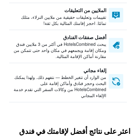
الملايين من التعليقات
تقييمات وتعليقات حقيقية من ملايين النزلاء، مثلك
تمامًا. احجز إقامتك المثالية بكل ثقة!
أفضل صفقات الفنادق
يبحث HotelsCombined في أكثر من 3 ملايين فندق
ومكان إقامة ويجمعهم في مكان واحد حتى تتمكن من
مقارنة أماكن الإقامة المثالية.
إلغاء مجاني
من الوارد أن تتغير الخطط — نتفهم ذلك. ولهذا يمكنك
البحث وحجز فنادق وأماكن إقامة على
HotelsCombined من وكالات السفر التي تقدم خدمة
الإلغاء المجاني
اعثر على نتائج أفضل لإقامتك في فندق