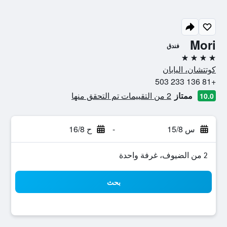
Mori
فندق
4 نجوم
كوتتشان، اليابان
+81 136 233 503
ممتاز
2 من التقييمات تم التحقق منها
10.0
س 15/8
-
ح 16/8
2 من الضيوف، غرفة واحدة
بحث