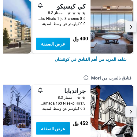
كي كيسيكو
4 نجوم
ممتاز 9.2
8-5 Niseko Hirafu 1-jo 3-chome, كوتتشان, اليابان
0.0 كيلومتر عن وسط المدينة
400 ﷼
عرض الصفقة
شاهد المزيد من أهم الفنادق في كوتتشان
فنادق بالقرب من Mori
جراندبابا
2 نجمتين
ممتاز 8.3
Aza Yamada 163 Niseko Hirafu, كوتتشان, اليابان
0.3 كيلومتر عن وسط المدينة
452 ﷼
عرض الصفقة