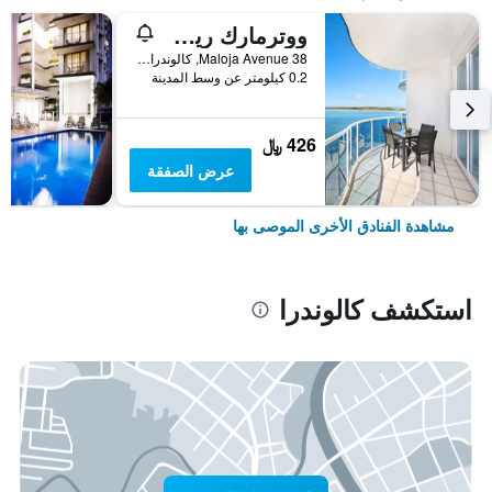
ووترمارك ريزورت كالوندرا
38 Maloja Avenue, كالوندرا, QLD, أستراليا
0.2 كيلومتر عن وسط المدينة
426 ﷼
عرض الصفقة
مشاهدة الفنادق الأخرى الموصى بها
استكشف كالوندرا