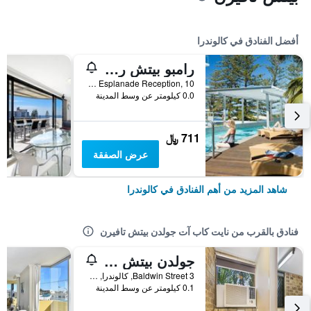
أفضل الفنادق في كالوندرا
رامبو بيتش ريزورت
Bulcock Beach Esplanade Reception, 10, كالوندرا, QLD, أستراليا
0.0 كيلومتر عن وسط المدينة
711 ﷼
عرض الصفقة
شاهد المزيد من أهم الفنادق في كالوندرا
فنادق بالقرب من نايت كاب آت جولدن بيتش تافيرن
جولدن بيتش موتور إن
3 Baldwin Street, كالوندرا, QLD, أستراليا
0.1 كيلومتر عن وسط المدينة