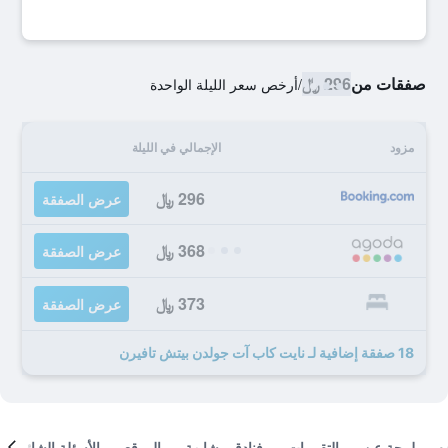
صفقات من
296 ﷼
/
أرخص سعر الليلة الواحدة
مزود
الإجمالي في الليلة
296 ﷼
عرض الصفقة
368 ﷼
عرض الصفقة
373 ﷼
عرض الصفقة
18 صفقة إضافية لـ نايت كاب آت جولدن بيتش تافيرن
لمحة عن
التقييمات
فنادق مشابهة
الموقع
الأسئلة الشائعة