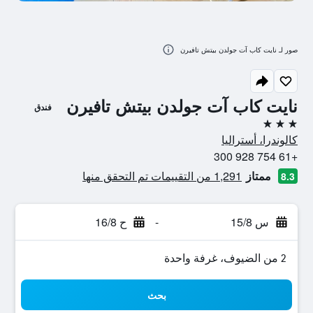
صور لـ نايت كاب آت جولدن بيتش تافيرن
نايت كاب آت جولدن بيتش تافيرن
فندق
3 نجوم
كالوندرا، أستراليا
+61 754 928 300
ممتاز
1,291 من التقييمات تم التحقق منها
8.3
س 15/8
-
ح 16/8
2 من الضيوف، غرفة واحدة
بحث