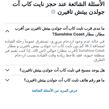
الأسئلة الشائعة عند حجز نايت كاب آت
جولدن بيتش تافيرن
ما مدى قرب نايت كاب آت جولدن بيتش تافيرن من أقرب
مطار، مطار Sunshine Coast؟
في حالة عدم وجود ازدحام مروري، تستغرق عموماً رحلة القيادة
لمسافة 36.2 كم بين نايت كاب آت جولدن بيتش تافيرن و مطار
Sunshine Coast (أقرب مطار) حوالي 0س 28د. إذا كنت تقيم في
منطقة حيوية، فقد تلاحظ زيادة وقت القيادة بسبب ازدحام
الطرق.
هل يوجد مسبح في نايت كاب آت جولدن بيتش تافيرن؟
ما هو رقم هاتف نايت كاب آت جولدن بيتش تافيرن؟
عرض المزيد من الأسئلة الشائعة