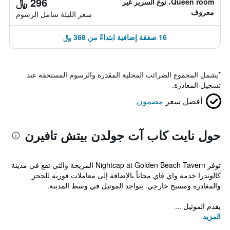
296 ﷼
Queen room، نوع السرير غير
معروف
سعر الليلة شامل الرسوم
16 صفقة إضافية ابتداءً من 368 ﷼
*
يشمل المجموع الضرائب المحلية المقدرة والرسوم المستحقة عند
تسجيل المغادرة.
أفضل سعر
مضمون
حول نايت كاب آت جولدن بيتش تافيرن
توفر Nightcap at Golden Beach Tavern المريحة والتي تقع في مدينة
كالوندرا خدمة واي فاي مجاناً بالإضافة إلى معاملات فورية للحجز
والمغادرة ومسبح خارجي. يتواجد الموتيل في وسط المدينة.
يقدم الموتيل ...
المزيد