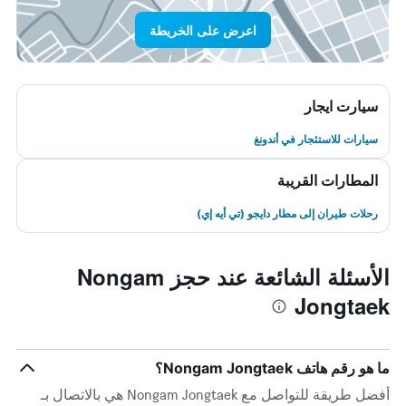
اعرض على الخريطة
سيارت ايجار
سيارات للاستئجار في أندونغ
المطارات القريبة
رحلات طيران إلى مطار دايجو (تي أيه إي)
الأسئلة الشائعة عند حجز Nongam
Jongtaek
ما هو رقم هاتف Nongam Jongtaek؟
أفضل طريقة للتواصل مع Nongam Jongtaek هي بالاتصال بـ