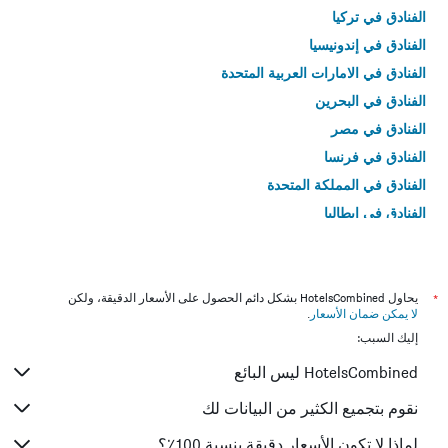
الفنادق في تركيا
الفنادق في إندونيسيا
الفنادق في الامارات العربية المتحدة
الفنادق في البحرين
الفنادق في مصر
الفنادق في فرنسا
الفنادق في المملكة المتحدة
الفنادق في إيطاليا
الفنادق في تايلاند
*
يحاول HotelsCombined بشكل دائم الحصول على الأسعار الدقيقة، ولكن
لا يمكن ضمان الأسعار
.
إليك السبب:
HotelsCombined ليس البائع
نقوم بتجميع الكثير من البيانات لك
لماذا لا تكون الأسعار دقيقة بنسبة 100٪؟