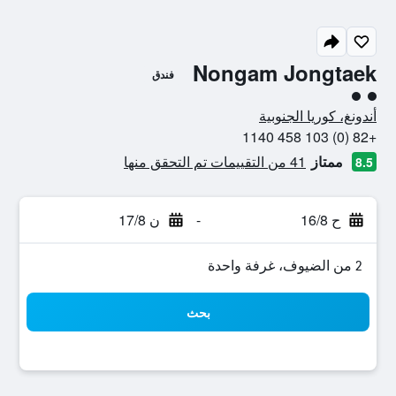
Nongam Jongtaek
فندق
تقييم فئة 2
أندونغ، كوريا الجنوبية
+82 (0) 103 458 1140
ممتاز
41 من التقييمات تم التحقق منها
8.5
ح 16/8
-
ن 17/8
2 من الضيوف، غرفة واحدة
بحث