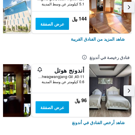
5.1 كيلومتر عن وسط المدينة
144 ﷼
عرض الصفقة
شاهد المزيد من الفنادق القريبة
فنادق رخيصة في أندونغ
أندونج هوتل
40-11, Munhwagwangjang-Gil, أندونغ, كوريا الجنوبية
0.6 كيلومتر عن وسط المدينة
96 ﷼
عرض الصفقة
شاهد أرخص الفنادق في أندونغ