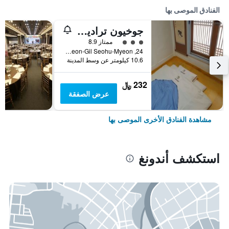
الفنادق الموصى بها
جوخيون تراديشنال هاوس
تقييم فئة 3
ممتاز 8.9
24, Taejangjukheon-Gil Seohu-Myeon, أندونغ, كوريا الجنوبية
10.6 كيلومتر عن وسط المدينة
232 ﷼
عرض الصفقة
مشاهدة الفنادق الأخرى الموصى بها
استكشف أندونغ