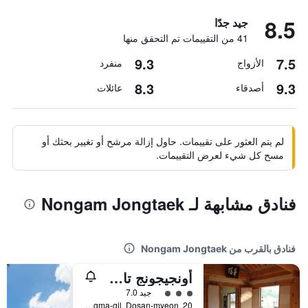
8.5
جيد جدًا
41 من التقييمات تم التحقق منها
9.3
7.5
الأزواج
منفرد
8.3
9.3
أصدقاء
عائلات
لم يتم العثور على تقييمات. حاول إزالة مرشح أو تغيير بحثك أو
مسح كل شيء لعرض التقييمات.
فنادق مشابهة لـ Nongam Jongtaek
فنادق بالقرب من Nongam Jongtaek
أونجيجونج تاك سامباك دانج
تقييم فئة 3
جيد 7.0
20, Onhyejungma-gil, Dosan-myeon, أندونغ, كوريا الجنوبية