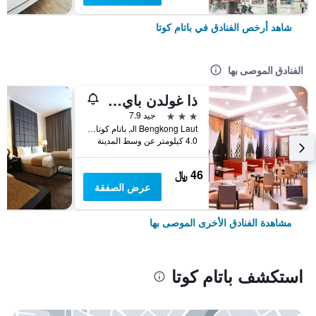
شاهد أرخص الفنادق في باتام كوتا
الفنادق الموصى بها
ذا غولدن باي هوتل باتام
3 نجوم
جيد 7.9
Jl Bengkong Laut, باتام كوتا, إندونيسيا
4.0 كيلومتر عن وسط المدينة
46 ﷼
عرض الصفقة
مشاهدة الفنادق الأخرى الموصى بها
استكشف باتام كوتا