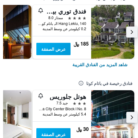
فندق توري بيتش ريزورت
4 نجوم
ممتاز 8.0
Jl Hang Lekiu, 140, باتام كوتا, إندونيسيا
0.2 كيلومتر عن وسط المدينة
185 ﷼
عرض الصفقة
شاهد المزيد من الفنادق القريبة
فنادق رخيصة في باتام كوتا
هوتل جلوريس
3 نجوم
جيد 7.5
Nagoya City Center Block I No. 8, باتام كوتا, إندونيسيا
5.4 كيلومتر عن وسط المدينة
30 ﷼
عرض الصفقة