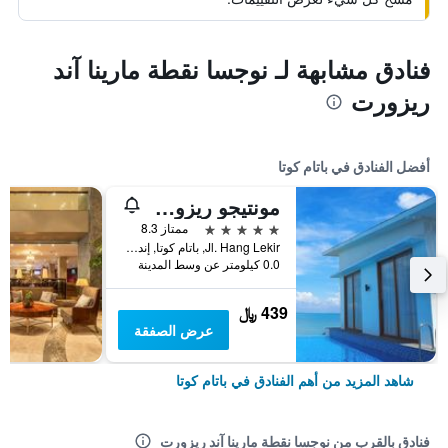
فنادق مشابهة لـ نوجسا نقطة مارينا آند
ريزورت
أفضل الفنادق في باتام كوتا
مونتيجو ريزورتس نونجسا
5 نجوم
ممتاز 8.3
Jl. Hang Lekir, باتام كوتا, إندونيسيا
0.0 كيلومتر عن وسط المدينة
439 ﷼
عرض الصفقة
شاهد المزيد من أهم الفنادق في باتام كوتا
فنادق بالقرب من نوجسا نقطة مارينا آند ريزورت