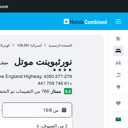
.com
رحلات طيران
الصفحة الرئيسية
أستراليا
108,581
كوينزلان
فنادق
نورثبوينت موتل
سيارات
موتيل
4 نجوم
حزم العروض
277-279 New England Highway, 4350, توومبا, كوينزلاند, أستراليا
+61 746 709 441
استكشاف
ممتاز
766 من التقييمات تم التحقق منها
9.2
رحلات
س 15/8
-
العَرَبِيَّة
2 من الضيوف، غرفة واحدة