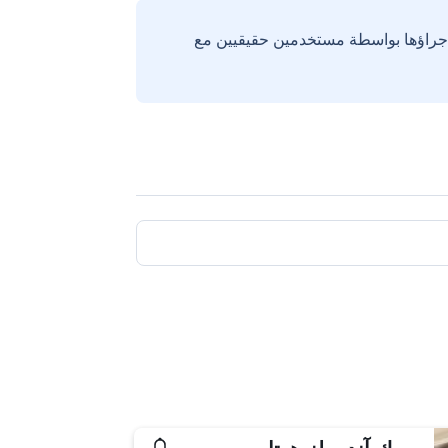
إجراؤها بواسطة مستخدمين حقيقيين مع
بورك آند ويلز هوتل