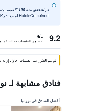
تم التحقق منه 100%
نقوم بجم
HotelsCombined أو مع شركائنا الخارجيين الموثوقين.
9.2
رائع
766 من التقييمات تم التحقق منها
لم يتم العثور على تقييمات. حاول إزال
فنادق مشابهة لـ نو
أفضل الفنادق في توومبا
جريت