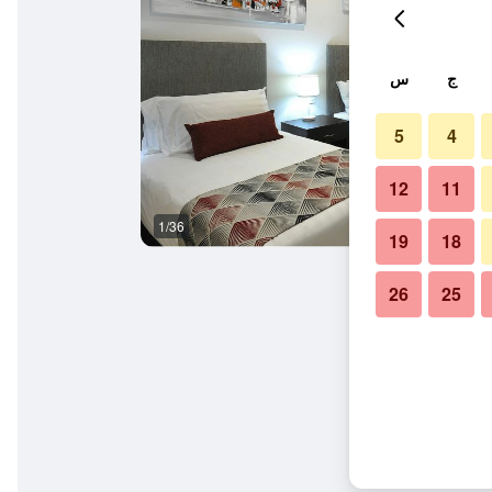
ج
س
5
4
12
11
1/36
آخر
19
18
26
25