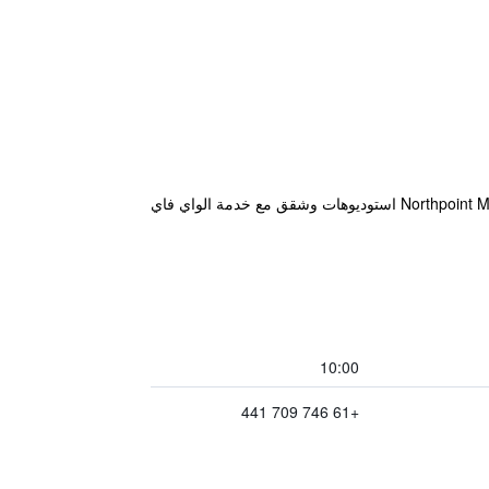
بنيت في سبتمبر، 2016، وتقع على الطريق السريع نيو إنجلاند، على بعد 9 دقائق بالسيارة من وسط مدينة توومبا،يوفر Northpoint Motel استوديوهات وشقق مع خدمة الواي فاي
10:00
+61 746 709 441