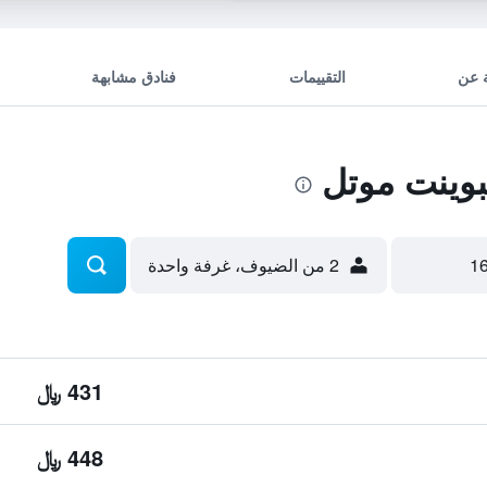
 عن
التقييمات
فنادق مشابهة
وينت موتل
2 من الضيوف، غرفة واحدة
431 ﷼
448 ﷼