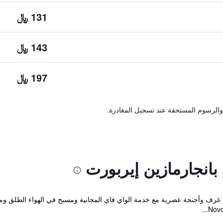
131 ﷼
143 ﷼
197 ﷼
والرسوم المستحقة عند تسجيل المغادرة.
بانجارمازين إيربورت
Novotel Banjarmasin Airport على غرف وأجنحة عصرية مع خدمة الواي فاي المجانية ومسبح في ال