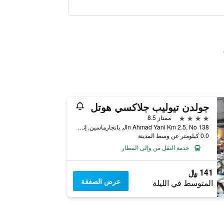
جولدن تيوليب جلاكسي هوتل
4 نجوم
ممتاز 8.5
Jln Ahmad Yani Km 2.5, No 138, بانجارماسين, إندونيسيا
0.0 كيلومتر عن وسط المدينة
خدمة النقل من وإلى المطار
141 ﷼
عرض الصفقة
المتوسط في الليلة