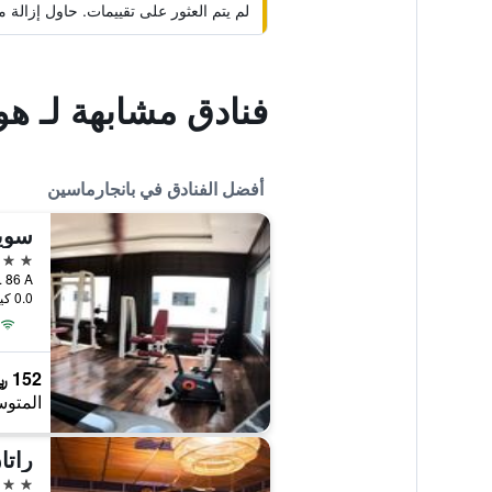
لم يتم العثور على تقييمات. حاول إزال
فنادق مشابهة لـ هو
أفضل الفنادق في بانجارماسين
4 نجوم
0.0 كيلومتر عن وسط المدينة
152 ﷼
المتوس
راتا
4 نجوم