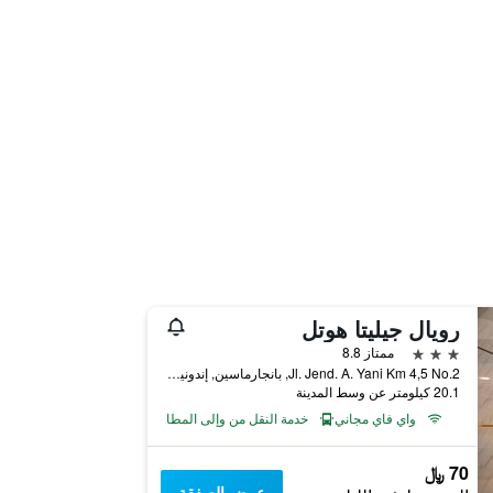
رويال جيليتا هوتل
3 نجوم
ممتاز 8.8
Jl. Jend. A. Yani Km 4,5 No.2, بانجارماسين, إندونيسيا
20.1 كيلومتر عن وسط المدينة
واي فاي مجاني
خدمة النقل من وإلى المطار
70 ﷼
عرض الصفقة