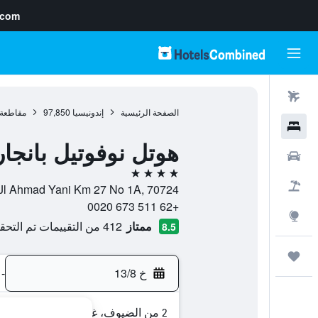
.com
رحلات طيران
الصفحة الرئيسية
إندونيسيا
97,850
مقاطعة ك
فنادق
هوتل نوفوتيل بانجا
سيارات
4 نجوم
حزم العروض
Jl Ahmad Yani Km 27 No 1A, 70724, بانجارماسين, مقاطعة كالمنتان الجنوبية, إندونيسي
+62 511 673 0020
استكشاف
ممتاز
412 من التقييمات تم التحقق منها
8.5
رحلات
خ 13/8
-
2 من الضيوف، غرفة واحدة