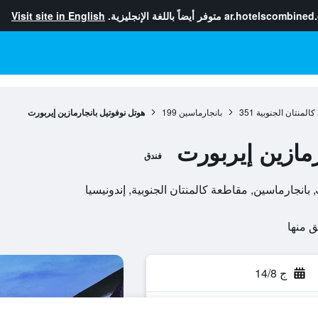
ar.hotelscombined
متوفر أيضاً باللغة الإنجليزية.
Visit site in English
المنتان الجنوبية
351
بانجارماسين
199
هوتل نوفوتيل بانجارمازين إيربورت
رمازين إيربورت
فندق
ا
ج 14/8