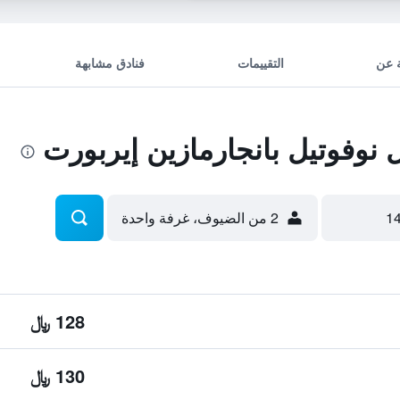
 عن
التقييمات
فنادق مشابهة
وفوتيل بانجارمازين إيربورت
2 من الضيوف، غرفة واحدة
128 ﷼
130 ﷼