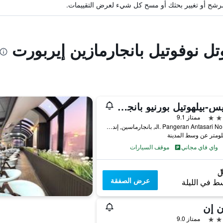
ة مرشح أو تغيير بحثك أو مسح كل شيء لعرض التقييمات.
تل نوفوتيل بانجارمازين إيربورت
سويس-بيلهوتيل بورنيو بانجارماسين
ممتاز 9.1
Jl. Pangeran Antasari No. 86 A, بانجارماسين, إندونيسيا
واي فاي مجاني
موقف السيارات
عرض الصفقة
ط في الليلة
ن إن
ممتاز 9.0