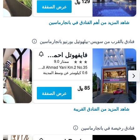
129 ﷼
عرض الصفقة
شاهد المزيد من أهم الفنادق في بانجارماسين
فنادق بالقرب من سويس-بيلهوتيل بورنيو بانجارماسين
فايفهوتل احمد ياني باجرماسين
3 نجوم
ممتاز 9.0
Jl Ahmad Yani Km.2 No.35, بانجارماسين, إندونيسيا
0.6 كيلومتر عن وسط المدينة
85 ﷼
عرض الصفقة
شاهد المزيد من الفنادق القريبة
فنادق رخيصة في بانجارماسين