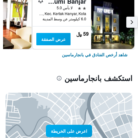
Hotel Bumi Banjar
2 نجمتين
لا بأس 5.0
Jl. Ahmad Yani KM.7, 9, Tatah Belayung Baru, Kec. Kertak Hanyar, Kota, بانجارماسين, إندونيسيا
6.0 كيلومتر عن وسط المدينة
59 ﷼
عرض الصفقة
شاهد أرخص الفنادق في بانجارماسين
استكشف بانجارماسين
اعرض على الخريطة