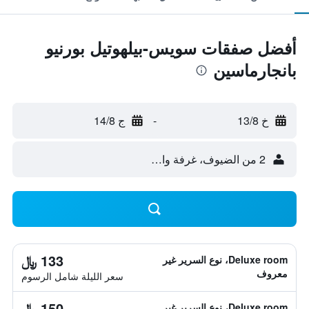
أفضل صفقات سويس-بيلهوتيل بورنيو
بانجارماسين
خ 13/8
-
ج 14/8
2 من الضيوف، غرفة واحدة
133 ﷼
Deluxe room، نوع السرير غير
معروف
سعر الليلة شامل الرسوم
150 ﷼
Deluxe room، نوع السرير غير