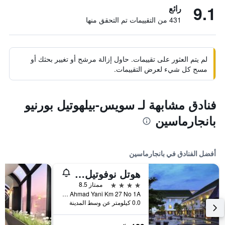
9.1
رائع
431 من التقييمات تم التحقق منها
لم يتم العثور على تقييمات. حاول إزالة مرشح أو تغيير بحثك أو
مسح كل شيء لعرض التقييمات.
فنادق مشابهة لـ سويس-بيلهوتيل بورنيو
بانجارماسين
أفضل الفنادق في بانجارماسين
هوتل نوفوتيل بانجارمازين إيربورت
4 نجوم
ممتاز 8.5
Jl Ahmad Yani Km 27 No 1A, بانجارماسين, إندونيسيا
0.0 كيلومتر عن وسط المدينة