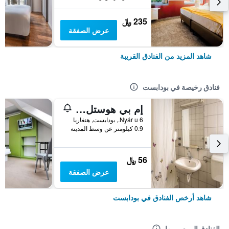
235 ﷼
عرض الصفقة
شاهد المزيد من الفنادق القريبة
فنادق رخيصة في بودابست
إم بي هوستل بودابيست
6 Nyár u., بودابست, هنغاريا
0.9 كيلومتر عن وسط المدينة
56 ﷼
عرض الصفقة
شاهد أرخص الفنادق في بودابست
الفنادق الموصى بها