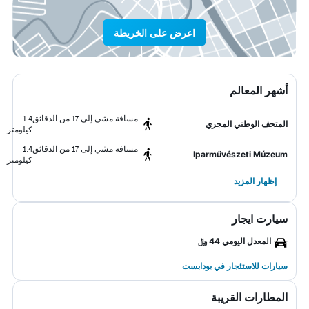
اعرض على الخريطة
أشهر المعالم
مسافة مشي إلى 17 من الدقائق
1.4
المتحف الوطني المجري
كيلومتر
مسافة مشي إلى 17 من الدقائق
1.4
Iparművészeti Múzeum
كيلومتر
إظهار المزيد
سيارت ايجار
المعدل اليومي 44 ﷼
سيارات للاستئجار في بودابست
المطارات القريبة