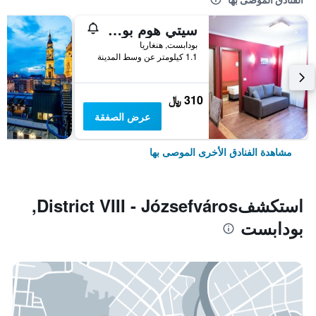
سيتي هوم بودابيست
بودابست, هنغاريا
1.1 كيلومتر عن وسط المدينة
310 ﷼
عرض الصفقة
مشاهدة الفنادق الأخرى الموصى بها
استكشفDistrict VIII - Józsefváros,
بودابست