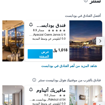
سنتر
أفضل الفنادق في بودابست
فندق بودابست ماريوت
5 نجوم
ممتاز 8.9
Apaczai Csere Janos U 4, بودابست, هنغاريا
0.0 كيلومتر عن وسط المدينة
1,018 ﷼
عرض
الصفقة
شاهد المزيد من أهم الفنادق في بودابست
فنادق بالقرب من موفنبيك هوتل بودابيست سنتر
مافيريك أثيناوم
2 نجمتين
ممتاز 9.0
Rákóczi út 54., بودابست, هنغاريا
0.0 كيلومتر عن وسط المدينة