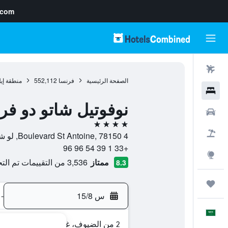
.com
رحلات طيران
الصفحة الرئيسية
فرنسا
552,112
منطقة إي
فنادق
نوفوتيل شاتو دو ف
سيارات
4 نجوم
حزم العروض
4 Boulevard St Antoine, 78150, لو شيسنيه, إقليم إيفلين, فرنسا
+33 1 39 54 96 96
استكشاف
ممتاز
3,536 من التقييمات تم التحقق منها
8.3
رحلات
س 15/8
-
العَرَبِيَّة
2 من الضيوف، غرفة واحدة