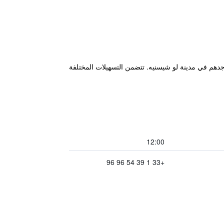
Versaill، ويوفر لضيوفه قاعدة مناسبة أثناء تواجدهم في مدينة لو شيسنيه. تتضمن التسهيلات المختلفة
12:00
+33 1 39 54 96 96