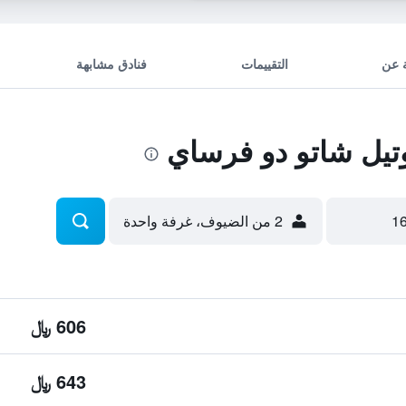
 عن
التقييمات
فنادق مشابهة
يل شاتو دو فرساي
2 من الضيوف، غرفة واحدة
606 ﷼
643 ﷼