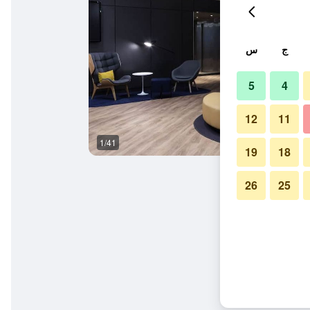
ج
س
5
4
12
11
1/41
ردهة
19
18
26
25