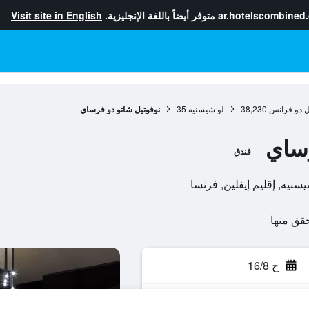
ar.hotelscombined
متوفر أيضاً باللغة الإنجليزية.
Visit site in English
ل دو فرانس
38,230
لو شيسنيه
35
نوفوتيل شاتو دو فرساي
رساي
فندق
ح 16/8