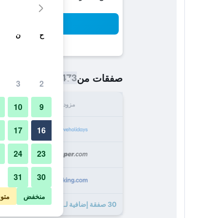
بح
ح
ن
473 ﷼
صفقات من
/
أرخص سعر اللي
3
2
مزود
الإجما
10
9
473
17
16
24
23
519
31
30
520
منخفض
متو
30 صفقة إضافية لـ نوفوتيل شاتو دو فرساي