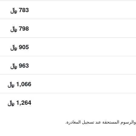
783 ﷼
798 ﷼
905 ﷼
963 ﷼
1,066 ﷼
1,264 ﷼
والرسوم المستحقة عند تسجيل المغادرة.