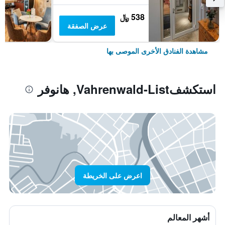
538 ﷼
عرض الصفقة
مشاهدة الفنادق الأخرى الموصى بها
استكشفVahrenwald-List, هانوفر
اعرض على الخريطة
أشهر المعالم