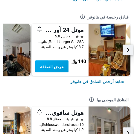
فنادق رخيصة في هانوفر
موتل 24 آور هانوفر
2 نجمتين
لا بأس 5.8
Rendsburger Str. 28A, هانوفر, ساكسونيا السفلى, ألمانيا
8.7 كيلومتر عن وسط المدينة
140 ﷼
عرض الصفقة
شاهد أرخص الفنادق في هانوفر
الفنادق الموصى بها
هوتل سافوي هانوفر
4 نجوم
ممتاز 8.8
Schlosswenderstrasse 10, هانوفر, ساكسونيا السفلى, ألمانيا
1.2 كيلومتر عن وسط المدينة