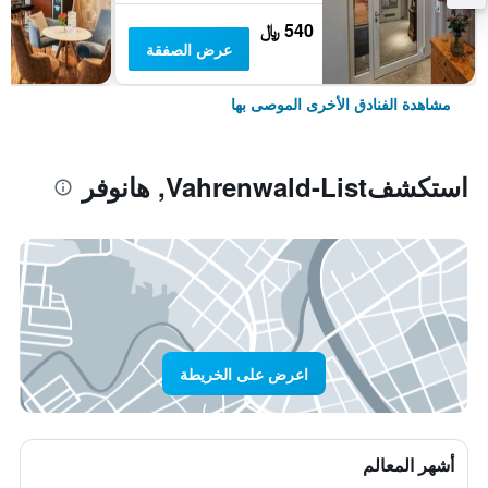
540 ﷼
عرض الصفقة
مشاهدة الفنادق الأخرى الموصى بها
استكشفVahrenwald-List, هانوفر
اعرض على الخريطة
أشهر المعالم