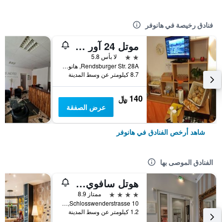
فنادق رخيصة في هانوفر
موتل 24 آور هانوفر
2 نجمتين
لا بأس 5.8
Rendsburger Str. 28A, هانوفر, ساكسونيا السفلى, ألمانيا
8.7 كيلومتر عن وسط المدينة
140 ﷼
عرض الصفقة
شاهد أرخص الفنادق في هانوفر
الفنادق الموصى بها
هوتل سافوي هانوفر
4 نجوم
ممتاز 8.9
Schlosswenderstrasse 10, هانوفر, ساكسونيا السفلى, ألمانيا
1.2 كيلومتر عن وسط المدينة