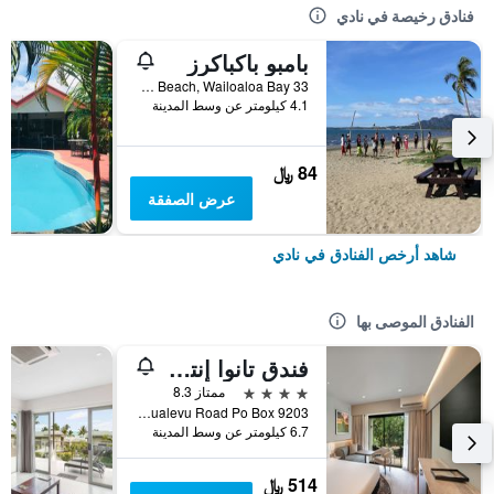
فنادق رخيصة في نادي
بامبو باكباكرز
33 Newtown Beach, Wailoaloa Bay, نادي, فيجي
4.1 كيلومتر عن وسط المدينة
84 ﷼
عرض الصفقة
شاهد أرخص الفنادق في نادي
الفنادق الموصى بها
فندق تانوا إنترناشونال
4 نجوم
ممتاز 8.3
Votualevu Road Po Box 9203, نادي, فيجي
6.7 كيلومتر عن وسط المدينة
514 ﷼