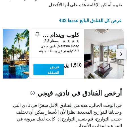
عدد
يعرض
تقييم أماكن الإقامة هذه على أنها الأفضل.
الأيام
متوسط
قبل
سعر
غرفة
الإقامة
عرض كل الفنادق البالغ عددها 432
في
يتضمن
عطلة
المخطط
كلوب ويندام ديناراو أيلاند، ترايدمارك كوليكشن باي ويندام
نهاية
التالي
1
هذا
4 نجوم
ممتاز 8.3
محور
الأسبوع
Narewa Road, نادي, فيجي
Y
خلال
5.7 كيلومتر عن وسط المدينة
آخر
الذي
3
يعرض
1,510 ﷼
عرض
أيام
متوسط
الصفقة
سعر
غرفة
أرخص الفنادق في نادي، فيجي
في الوقت الحالي، هذه هي الفنادق الأقل سعرًا في نادي التي
وجدناها للتواريخ المحددة. نظرًا لأن الأسعار يمكن أن تختلف
حسب التواريخ، قم بتغيير التواريخ إذا كانت لديك مرونة في
المواعيد لمقارنة الأسعار.