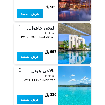
903 ﷼
عرض الصفقة
فيجي جايتواي هوتل
3 نجوم
PO Box 9891, Nadi Airport, نادي, فيجي
557 ﷼
عرض الصفقة
نالاجي هوتل
3 نجوم
Lot 20, DP2776 Martintar, نادي, فيجي
336 ﷼
عرض الصفقة