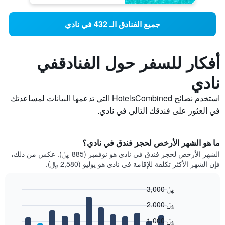
جميع الفنادق الـ 432 في نادي
أفكار للسفر حول الفنادقفي
نادي
استخدم نصائح HotelsCombined التي تدعمها البيانات لمساعدتك
في العثور على فندقك التالي في نادي.
ما هو الشهر الأرخص لحجز فندق في نادي؟
الشهر الأرخص لحجز فندق في نادي هو نوفمبر (885 ﷼). عكس من ذلك،
فإن الشهر الأكثر تكلفة للإقامة في نادي هو يوليو (2,580 ﷼).
3,000 ﷼
Bar
Chart
2,000 ﷼
graphic.
chart
with
1,000 ﷼
12