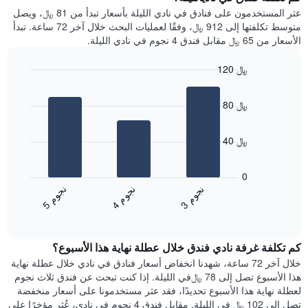
Y
غرفة
عثر المستخدمون على فنادق في نادي الليلة بأسعار تبدأ من 81 ﷼، ويصل
الذي
كل
متوسط تكلفتها إلى 912 ﷼، وفقًا لعمليات البحث خلال آخر 72 ساعة. تبدأ
يعرض
يوم
الأسعار من 65 ﷼ مقابل فندق 4 نجوم في نادي الليلة.
متوسط
في
سعر
الأسبوع
120 ﷼
غرفة
يتضمن
Bar
المخطط
Chart
graphic.
chart
1
80 ﷼
with
محور
3
X
bars.
الذي
40 ﷼
يعرض
يعرض
أيام
المخطط
0
الأسبوع.
التالي
ن
م
ن
م
ن
م
يتضمن
متوسط
4
ج
و
3
ج
و
5
ج
و
المخطط
End
سعر
of
التالي
الغرفة
interactive
1
هذه
chart
محور
كم تكلفة غرفة نادي فندق خلال عطلة نهاية هذا الأسبوع؟
الليلة
Y
الذي
خلال آخر 72 ساعة، شهدنا انخفاض أسعار فنادق في نادي خلال عطلة نهاية
الذي
عُثر
هذا الأسبوع تصل إلى 78 ﷼في الليلة. إذا كنت تبحث عن فندق ثلاث نجوم
يعرض
عليه
لعطلة نهاية هذا الأسبوع تحديدًا، فقد عثر مستخدمونا على أسعار منخفضة
متوسط
خلال
تصل إلى 102 ﷼ في الليلة. مقابل فندق 4 نجوم في نادي، عُثر مؤخرًا على