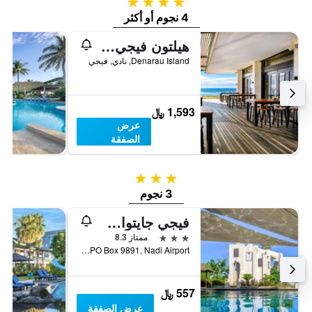
4 نجوم
4 نجوم أو أكثر
هيلتون فيجي ريزورت أند سبا
Denarau Island, نادي, فيجي
1,593 ﷼
عرض
الصفقة
3 نجوم
3 نجوم
فيجي جايتواي هوتل
3 نجوم
ممتاز 8.3
PO Box 9891, Nadi Airport, نادي, فيجي
557 ﷼
عرض الصفقة