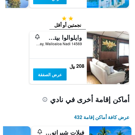
2 نجمتين
نجمتين أو أقل
وايلوالوا بيتش ريزورت فيجي
14569 New Town Road, Nadi Bay, Wailoaloa Nadi, نادي, فيجي
208 ﷼
عرض الصفقة
أماكن إقامة أخرى في نادي
عرض كافة أماكن إقامة 432
فيلات شيراتون دينارو