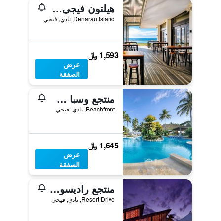
هيلتون فيجي ريزورت أند سبا
Denarau Island, نادي, فيجي
1,593 ﷼
عرض
الصفقة
منتجع وسبا سوفيتل فيجي
Beachfront, نادي, فيجي
1,645 ﷼
عرض
الصفقة
منتجع راديسون بلو فيجي
Resort Drive, نادي, فيجي