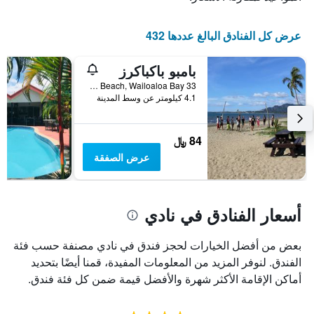
عرض كل الفنادق البالغ عددها 432
بامبو باكباكرز
33 Newtown Beach, Wailoaloa Bay, نادي, فيجي
4.1 كيلومتر عن وسط المدينة
84 ﷼
عرض الصفقة
أسعار الفنادق في نادي
بعض من أفضل الخيارات لحجز فندق في نادي مصنفة حسب فئة
الفندق. لنوفر المزيد من المعلومات المفيدة، قمنا أيضًا بتحديد
أماكن الإقامة الأكثر شهرة والأفضل قيمة ضمن كل فئة فندق.