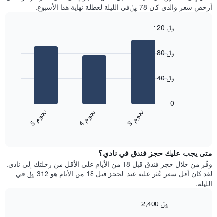
سعر
آخر
أرخص سعر والذي كان 78 ﷼في الليلة لعطلة نهاية هذا الأسبوع.
غرفة
3
أيام
120 ﷼
مع
Bar
Chart
التصنيف
graphic.
chart
حسب
80 ﷼
with
النجوم
3
يتضمن
bars.
المخطط
40 ﷼
1
يعرض
محور
المخطط
0
X
التالي
ن
م
ن
م
ن
م
التي
متوسط
4
ج
و
3
ج
و
5
ج
و
تعرض
End
سعر
of
فئات
الغرفة
interactive
الفنادق
خلال
chart
بالنجوم.
متى يجب عليك حجز فندق في نادي؟
عطلة
يتضمن
نهاية
وفّر من خلال حجز فندق قبل 18 من الأيام على الأقل من رحلتك إلى نادي.
المخطط
هذا
لقد كان أقل سعر عُثر عليه عند الحجز قبل 18 من الأيام هو 312 ﷼ في
1
الأسبوع
الليلة.
محور
الذي
Y
عُثر
2,400 ﷼
الذي
عليه
يعرض
Line
Chart