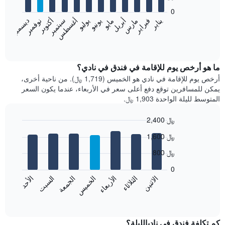
bars.
0
فبراير
مايو
أغسطس
نوفمبر
يناير
أبريل
يوليو
أكتوبر
مارس
يونيو
سبتمبر
ديسمبر
يعرض
المخطط
End
of
التالي
interactive
متوسط
chart
سعر
ما هو أرخص يوم للإقامة في فندق في نادي؟
غرفة
أرخص يوم للإقامة في نادي هو الخميس (1,719 ﷼). من ناحية أخرى،
كل
يمكن للمسافرين توقع دفع أعلى سعر في الأربعاء، عندما يكون السعر
شهر
المتوسط لليلة الواحدة 1,903 ﷼.
يتضمن
المخطط
2,400 ﷼
1
Bar
محور
Chart
1,600 ﷼
graphic.
chart
X
with
الذي
800 ﷼
7
يعرض
bars.
0
الشهور.
الاثنين
الخميس
الأحد
الأربعاء
السبت
الثلاثاء
الجمعة
يتضمن
يعرض
المخطط
المخطط
End
التالي
of
التالي
interactive
1
متوسط
chart
محور
سعر
كم تكلفة فندق في ناديالليلة؟