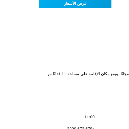
عرض الأسعار
يقع فندق Tanoa Skylodge على بُعد 5 دقائق فقط بالسيارة من مطار نادي الدولي، ويوفر غرفًا مكيفة وخدمة نقل المطار مجانًا، ويقع مكان الإقامة على مساحة 11 فدانًا من
11:00
+679 672 2200