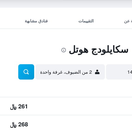
 عن
التقييمات
فنادق مشابهة
 سكايلودج هوتل
2 من الضيوف، غرفة واحدة
261 ﷼
268 ﷼