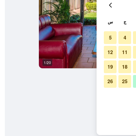
ج
س
5
4
12
11
1/20
ردهة
19
18
26
25