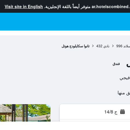
ar.hotelscombined
متوفر أيضاً باللغة الإنجليزية.
Visit site in English
لاند
996
نادي
432
تانوا سكايلودج هوتل
ل
فندق
ج 14/8