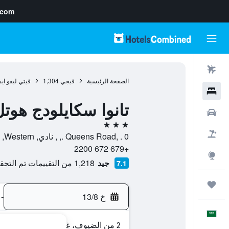
.com
رحلات طيران
الصفحة الرئيسية
فيجي
1,304
فيتي ليفو ايس
فنادق
تانوا سكايلودج هوت
سيارات
3 نجوم
حزم العروض
Queens Road, . 0 ., , نادي, Western, فيجي
+679 672 2200
استكشاف
جيد
1,218 من التقييمات تم التحقق منها
7.1
رحلات
خ 13/8
-
العَرَبِيَّة
2 من الضيوف، غرفة واحدة