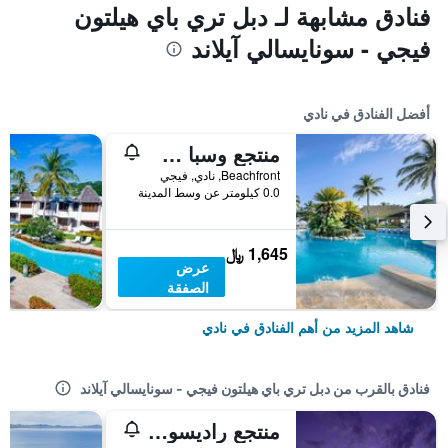
فنادق مشابهة لـ دبل تري باي هيلتون
فيجي - سونايسالي آيلاند
أفضل الفنادق في نادي
منتجع وسبا سوفيتل فيجي
Beachfront, نادي, فيجي
0.0 كيلومتر عن وسط المدينة
1,645 ﷼
عرض
الصفقة
شاهد المزيد من أهم الفنادق في نادي
فنادق بالقرب من دبل تري باي هيلتون فيجي - سونايسالي آيلاند
منتجع راديسون بلو فيجي