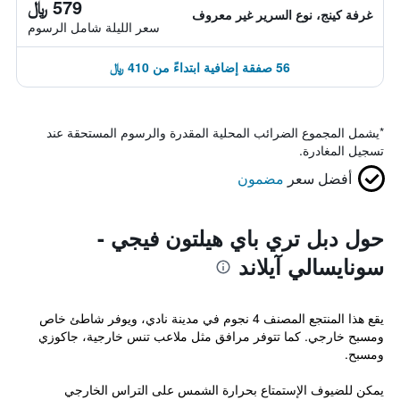
579 ﷼
غرفة كينج، نوع السرير غير معروف
سعر الليلة شامل الرسوم
56 صفقة إضافية ابتداءً من 410 ﷼
*
يشمل المجموع الضرائب المحلية المقدرة والرسوم المستحقة عند
تسجيل المغادرة.
أفضل سعر
مضمون
حول دبل تري باي هيلتون فيجي -
سونايسالي آيلاند
يقع هذا المنتجع المصنف 4 نجوم في مدينة نادي، ويوفر شاطئ خاص
ومسبح خارجي. كما تتوفر مرافق مثل ملاعب تنس خارجية، جاكوزي
ومسبح.
يمكن للضيوف الإستمتاع بحرارة الشمس على التراس الخارجي