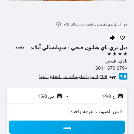
صور لـ دبل تري باي هيلتون فيجي - سونايسالي آيلاند
دبل تري باي هيلتون فيجي - سونايسالي آيلاند
منتجع
4 نجوم
نادي، فيجي
+679 670 6011
جيد
3,408 من التقييمات تم التحقق منها
7.9
ج 14/8
-
س 15/8
2 من الضيوف، غرفة واحدة
بحث