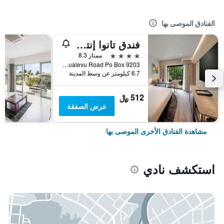
الفنادق الموصى بها
فندق تانوا إنترناشونال
4 نجوم
ممتاز 8.3
Votualevu Road Po Box 9203, نادي, فيجي
6.7 كيلومتر عن وسط المدينة
512 ﷼
عرض الصفقة
مشاهدة الفنادق الأخرى الموصى بها
استكشف نادي