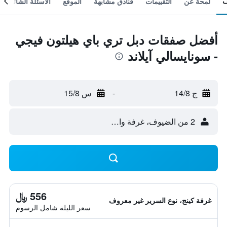
لمحة عن
التقييمات
فنادق مشابهة
الموقع
الأسئلة الشائعة
أفضل صفقات دبل تري باي هيلتون فيجي
- سونايسالي آيلاند
ج 14/8
-
س 15/8
2 من الضيوف، غرفة واحدة
556 ﷼
غرفة كينج، نوع السرير غير معروف
سعر الليلة شامل الرسوم