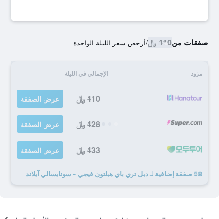
صفقات من
410 ﷼
/
أرخص سعر الليلة الواحدة
مزود
الإجمالي في الليلة
410 ﷼
عرض الصفقة
428 ﷼
عرض الصفقة
433 ﷼
عرض الصفقة
58 صفقة إضافية لـ دبل تري باي هيلتون فيجي - سونايسالي آيلاند