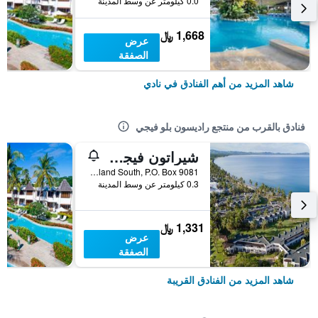
0.0 كيلومتر عن وسط المدينة
1,668 ﷼
عرض
الصفقة
شاهد المزيد من أهم الفنادق في نادي
فنادق بالقرب من منتجع راديسون بلو فيجي
شيراتون فيجي جولف آند بيتش ريزورت
Denarau Island South, P.O. Box 9081, نادي, فيجي
0.3 كيلومتر عن وسط المدينة
1,331 ﷼
عرض
الصفقة
شاهد المزيد من الفنادق القريبة