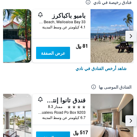
فنادق رخيصة في نادي
بامبو باكباكرز
33 Newtown Beach, Wailoaloa Bay, نادي, فيجي
4.1 كيلومتر عن وسط المدينة
81 ﷼
عرض الصفقة
شاهد أرخص الفنادق في نادي
الفنادق الموصى بها
فندق تانوا إنترناشونال
4 نجوم
ممتاز 8.3
Votualevu Road Po Box 9203, نادي, فيجي
6.7 كيلومتر عن وسط المدينة
517 ﷼