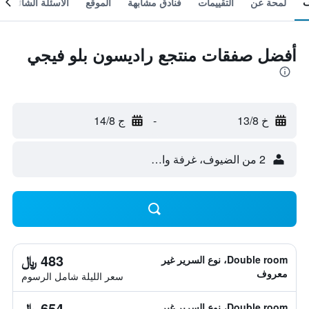
لمحة عن
التقييمات
فنادق مشابهة
الموقع
الأسئلة الشائعة
أفضل صفقات منتجع راديسون بلو فيجي
خ 13/8
-
ج 14/8
2 من الضيوف، غرفة واحدة
483 ﷼
Double room، نوع السرير غير
معروف
سعر الليلة شامل الرسوم
654 ﷼
Double room، نوع السرير غير