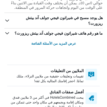
حوالي 0س 10د. يمكن أن يختلف وقت القيادة بين الاثنين بناءً
على الوقت من اليوم واتجاهات حركة المرور في المنطقة.
هل يوجد مسبح في شيراتون فيجي جولف آند بيتش
ريزورت؟
ما هو رقم هاتف شيراتون فيجي جولف آند بيتش ريزورت؟
عرض المزيد من الأسئلة الشائعة
الملايين من التعليقات
تقييمات وتعليقات حقيقية من ملايين النزلاء، مثلك
تمامًا. احجز إقامتك المثالية بكل ثقة!
أفضل صفقات الفنادق
يبحث HotelsCombined في أكثر من 3 ملايين فندق
ومكان إقامة ويجمعهم في مكان واحد حتى تتمكن من
مقارنة أماكن الإقامة المثالية.