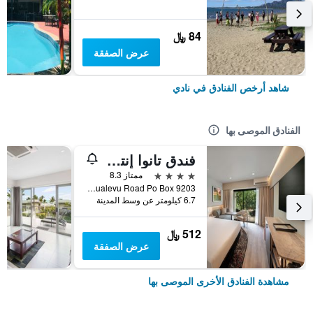
84 ﷼
عرض الصفقة
شاهد أرخص الفنادق في نادي
الفنادق الموصى بها
فندق تانوا إنترناشونال
4 نجوم
ممتاز 8.3
Votualevu Road Po Box 9203, نادي, فيجي
6.7 كيلومتر عن وسط المدينة
512 ﷼
عرض الصفقة
مشاهدة الفنادق الأخرى الموصى بها