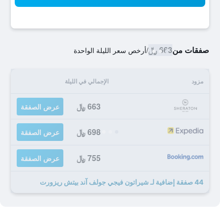
صفقات من
663 ﷼
/
أرخص سعر الليلة الواحدة
مزود
الإجمالي في الليلة
663 ﷼
عرض الصفقة
698 ﷼
عرض الصفقة
755 ﷼
عرض الصفقة
44 صفقة إضافية لـ شيراتون فيجي جولف آند بيتش ريزورت