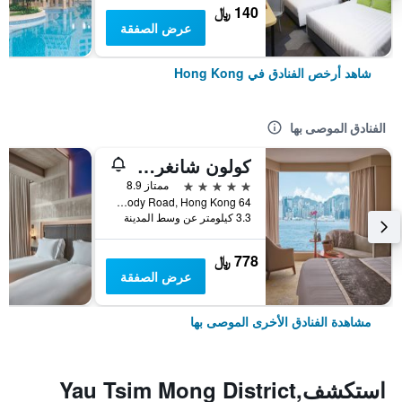
140 ﷼
عرض الصفقة
شاهد أرخص الفنادق في Hong Kong
الفنادق الموصى بها
كولون شانغري- لا
5 نجوم
ممتاز 8.9
64 Mody Road, Hong Kong, هونغ كونغ
3.3 كيلومتر عن وسط المدينة
778 ﷼
عرض الصفقة
مشاهدة الفنادق الأخرى الموصى بها
استكشفYau Tsim Mong District,