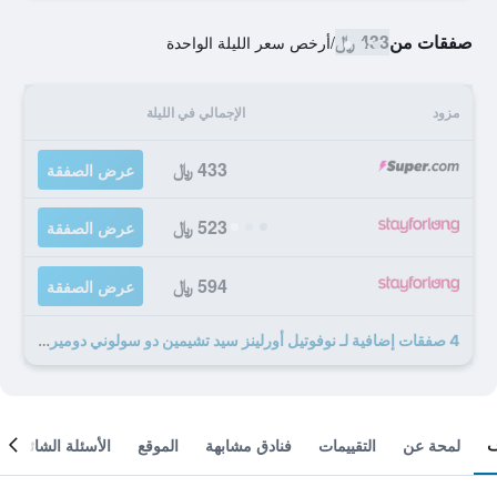
صفقات من
433 ﷼
/
أرخص سعر الليلة الواحدة
مزود
الإجمالي في الليلة
433 ﷼
عرض الصفقة
523 ﷼
عرض الصفقة
594 ﷼
عرض الصفقة
4 صفقات إضافية لـ نوفوتيل أورلينز سيد تشيمين دو سولوني دومير دو كامباني
لمحة عن
التقييمات
فنادق مشابهة
الموقع
الأسئلة الشائعة