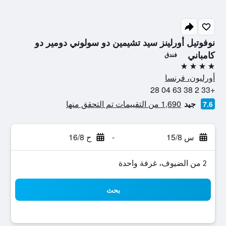
نوفوتيل أورلينز سيد تشيمين دو سولوني دومير دو
كامباني
فندق
4 نجوم
أورليون، فرنسا
+33 2 38 63 04 28
جيد
1,690 من التقييمات تم التحقق منها
7.6
س 15/8
-
ح 16/8
2 من الضيوف، غرفة واحدة
بحث