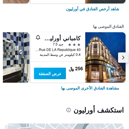
شاهد أرخص الفنادق في أورليون
الفنادق الموصى بها
كامباني أورليون سونتر - محطة
3 نجوم
جيد 7.5
40 Rue DE LA Republique, أورليون, إقليم لواريت, فرنسا
0.4 كيلومتر عن وسط المدينة
256 ﷼
عرض الصفقة
مشاهدة الفنادق الأخرى الموصى بها
استكشف أورليون