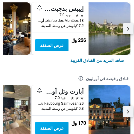
إيبيس بدجيت أورليانز سود كوميت
2 نجمتين
جيد 7.0
18 bis rue des Montées, أورليون, إقليم لواريت, فرنسا
7.2 كيلومتر عن وسط المدينة
226 ﷼
عرض الصفقة
شاهد المزيد من الفنادق القريبة
فنادق رخيصة في أورليون
أبارت وتل أوداليز سيتي - أورليانز سنتر
3 نجوم
جيد 7.0
26 Rue du Faubourg Saint-Jean, أورليون, إقليم لواريت, فرنسا
0.8 كيلومتر عن وسط المدينة
170 ﷼
عرض الصفقة