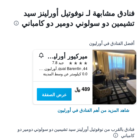
فنادق مشابهة لـ نوفوتيل أورلينز سيد
تشيمين دو سولوني دومير دو كامباني
أفضل الفنادق في أورليون
ميركيور أورليانز سنتر
4 نجوم
جيد 7.8
44, quai Barentin, أورليون, إقليم لواريت, فرنسا
0.0 كيلومتر عن وسط المدينة
489 ﷼
عرض الصفقة
شاهد المزيد من أهم الفنادق في أورليون
فنادق بالقرب من نوفوتيل أورلينز سيد تشيمين دو سولوني دومير دو
كامباني