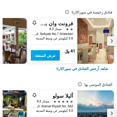
فنادق رخيصة في سوراكارتا
فرونت وان بوتيك براني سولو
2 نجمتين
ممتاز 8.3
Jl. Setiyaki No.7 Sriwedari, سوراكارتا, إندونيسيا
2.6 كيلومتر عن وسط المدينة
41 ﷼
عرض الصفقة
شاهد أرخص الفنادق في سوراكارتا
الفنادق الموصى بها
أليلا سولو
5 نجوم
ممتاز 9.2
Jl. Slamet Riyadi No. 562, سوراكارتا, إندونيسيا
5.0 كيلومتر عن وسط المدينة