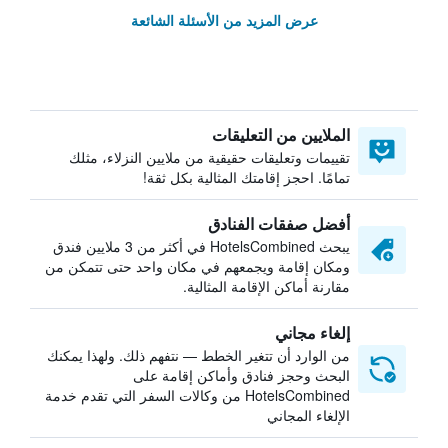
عرض المزيد من الأسئلة الشائعة
الملايين من التعليقات
تقييمات وتعليقات حقيقية من ملايين النزلاء، مثلك
تمامًا. احجز إقامتك المثالية بكل ثقة!
أفضل صفقات الفنادق
يبحث HotelsCombined في أكثر من 3 ملايين فندق
ومكان إقامة ويجمعهم في مكان واحد حتى تتمكن من
مقارنة أماكن الإقامة المثالية.
إلغاء مجاني
من الوارد أن تتغير الخطط — نتفهم ذلك. ولهذا يمكنك
البحث وحجز فنادق وأماكن إقامة على
HotelsCombined من وكالات السفر التي تقدم خدمة
الإلغاء المجاني