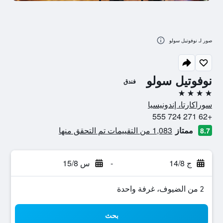
صور لـ نوفوتيل سولو
نوفوتيل سولو
فندق
4 نجوم
سوراكارتا، إندونيسيا
+62 271 724 555
ممتاز
1,083 من التقييمات تم التحقق منها
8.7
ج 14/8
-
س 15/8
2 من الضيوف، غرفة واحدة
بحث