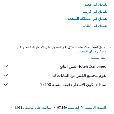
الفنادق في مصر
الفنادق في فرنسا
الفنادق في المملكة المتحدة
الفنادق في إيطاليا
الفنادق في تايلاند
*
يحاول HotelsCombined بشكل دائم الحصول على الأسعار الدقيقة، ولكن
لا يمكن ضمان الأسعار
.
إليك السبب:
HotelsCombined ليس البائع
نقوم بتجميع الكثير من البيانات لك
لماذا لا تكون الأسعار دقيقة بنسبة 100٪؟
الصفحة الرئيسية
إندونيسيا
97,850
مقاطعة جاوة الوسطى
4,031