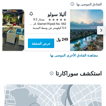
الفنادق الموصى بها
أليلا سولو
5 نجوم
ممتاز 9.2
Jl. Slamet Riyadi No. 562, سوراكارتا, إندونيسيا
5.0 كيلومتر عن وسط المدينة
249 ﷼
عرض الصفقة
مشاهدة الفنادق الأخرى الموصى بها
استكشف سوراكارتا