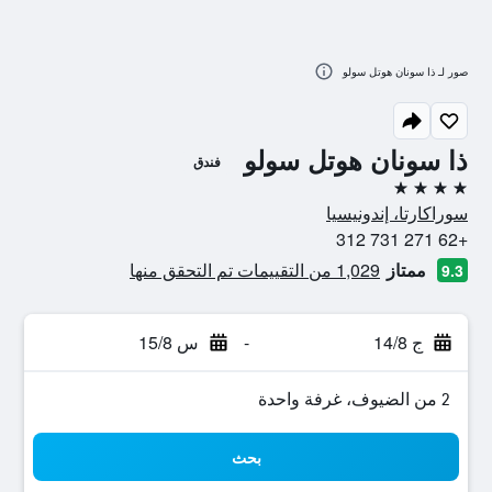
صور لـ ذا سونان هوتل سولو
ذا سونان هوتل سولو
فندق
4 نجوم
سوراكارتا، إندونيسيا
+62 271 731 312
ممتاز
1,029 من التقييمات تم التحقق منها
9.3
ج 14/8
-
س 15/8
2 من الضيوف، غرفة واحدة
بحث