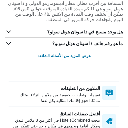
المسافة بين أقرب مطار، مطار اديسومارمو الدولى و ذا سونان
هوتل سولو هي 11 كم ومدة القيادة المتوقعة حوالي 0س 08د.
يمكن أن يختلف وقت القيادة بين الاثنين بناءً على الوقت من
اليوم واتجاهات حركة المرور في المنطقة.
هل يوجد مسبح في ذا سونان هوتل سولو؟
ما هو رقم هاتف ذا سونان هوتل سولو؟
عرض المزيد من الأسئلة الشائعة
الملايين من التعليقات
تقييمات وتعليقات حقيقية من ملايين النزلاء، مثلك
تمامًا. احجز إقامتك المثالية بكل ثقة!
أفضل صفقات الفنادق
يبحث HotelsCombined في أكثر من 3 ملايين فندق
ومكان إقامة ويجمعهم في مكان واحد حتى تتمكن من