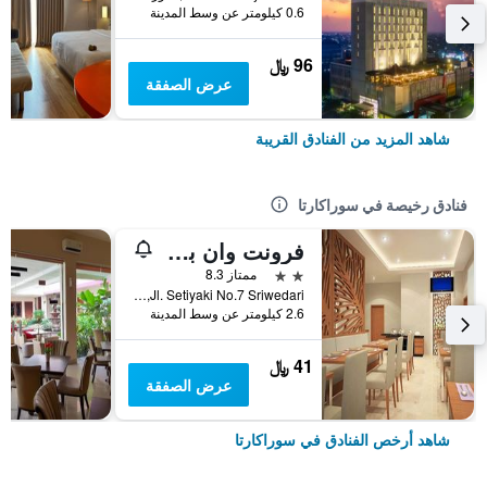
0.6 كيلومتر عن وسط المدينة
96 ﷼
عرض الصفقة
شاهد المزيد من الفنادق القريبة
فنادق رخيصة في سوراكارتا
فرونت وان بوتيك براني سولو
2 نجمتين
ممتاز 8.3
Jl. Setiyaki No.7 Sriwedari, سوراكارتا, إندونيسيا
2.6 كيلومتر عن وسط المدينة
41 ﷼
عرض الصفقة
شاهد أرخص الفنادق في سوراكارتا