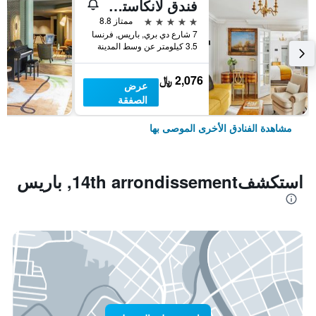
فندق لانكاستر باريس شانزليزيه
5 نجوم
ممتاز 8.8
7 شارع دي بري, باريس, فرنسا
3.5 كيلومتر عن وسط المدينة
2,076 ﷼
عرض
الصفقة
مشاهدة الفنادق الأخرى الموصى بها
استكشف14th arrondissement, باريس