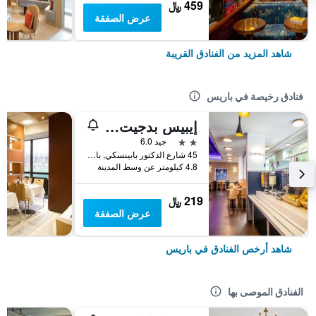
459 ﷼
عرض الصفقة
شاهد المزيد من الفنادق القريبة
فنادق رخيصة في باريس
إيبيس بدجيت باريس بورت دي مونمارتر
2 نجمتين
جيد 6.0
45 شارع الدكتور بابينسكي, باريس, فرنسا
4.8 كيلومتر عن وسط المدينة
219 ﷼
عرض الصفقة
شاهد أرخص الفنادق في باريس
الفنادق الموصى بها