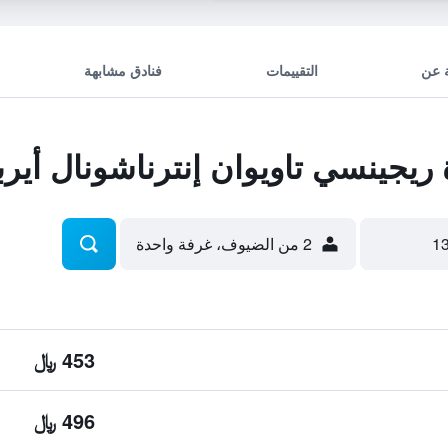
 عن
التقييمات
فنادق مشابهة
يجينسي تاويوان إنترناشونال أير
2 من الضيوف، غرفة واحدة
453 ﷼
496 ﷼