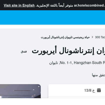
ar.hotelscombined
متوفر أيضاً باللغة الإنجليزية.
Visit site in English
Tao
300
حياة ريجينسي تاويوان إنترناشونال أيربورت
ان إنترناشونال أيربورت
فندق
No. 1-1, Hangzhan So, تايوان
خ 13/8