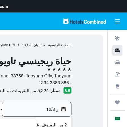
.com
رحلات طيران
الصفحة الرئيسية
تايوان
18,120
yuan City
فنادق
حياة ريجينسي تاويو
سيارات
5 نجوم
حزم العروض
uth Road, 33758, Taoyuan City, Taoyuan
+886 3383 1234
استكشاف
ممتاز
5,224 من التقييمات تم التحقق منها
8.5
رحلات
ر 12/8
-
العَرَبِيَّة
2 من الضيوف، غرفة واحدة