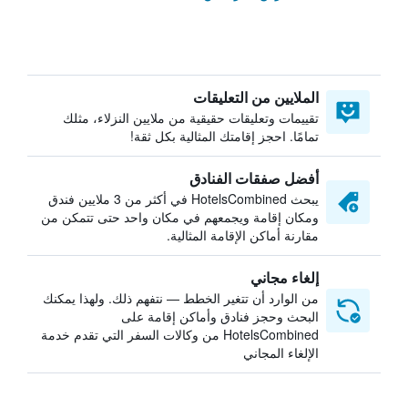
الملايين من التعليقات
تقييمات وتعليقات حقيقية من ملايين النزلاء، مثلك
تمامًا. احجز إقامتك المثالية بكل ثقة!
أفضل صفقات الفنادق
يبحث HotelsCombined في أكثر من 3 ملايين فندق
ومكان إقامة ويجمعهم في مكان واحد حتى تتمكن من
مقارنة أماكن الإقامة المثالية.
إلغاء مجاني
من الوارد أن تتغير الخطط — نتفهم ذلك. ولهذا يمكنك
البحث وحجز فنادق وأماكن إقامة على
HotelsCombined من وكالات السفر التي تقدم خدمة
الإلغاء المجاني