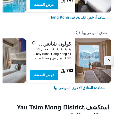
عرض الصفقة
شاهد أرخص الفنادق في Hong Kong
الفنادق الموصى بها
كولون شانغري- لا
5 نجوم
ممتاز 8.9
64 Mody Road, Hong Kong, هونغ كونغ
3.3 كيلومتر عن وسط المدينة
783 ﷼
عرض الصفقة
مشاهدة الفنادق الأخرى الموصى بها
استكشفYau Tsim Mong District,