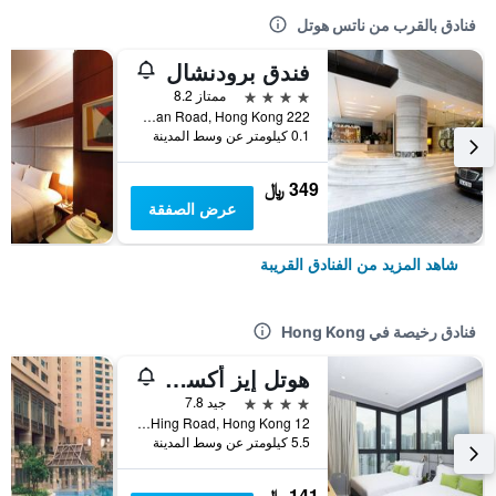
فنادق بالقرب من ناتس هوتل
فندق برودنشال
4 نجوم
ممتاز 8.2
222 Nathan Road, Hong Kong, هونغ كونغ
0.1 كيلومتر عن وسط المدينة
349 ﷼
عرض الصفقة
شاهد المزيد من الفنادق القريبة
فنادق رخيصة في Hong Kong
هوتل إيز أكسيس تسين وان
4 نجوم
جيد 7.8
12 Ka Hing Road, Hong Kong, هونغ كونغ
5.5 كيلومتر عن وسط المدينة
141 ﷼