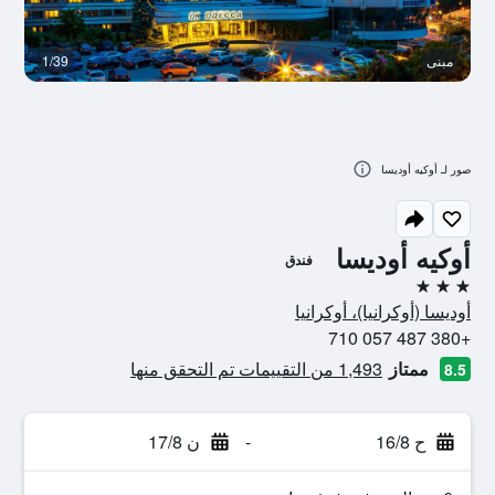
مبنى
1/39
م
صور لـ أوكيه أوديسا
أوكيه أوديسا
فندق
3 نجوم
أوديسا (أوكرانيا)، أوكرانيا
+380 487 057 710
ممتاز
1,493 من التقييمات تم التحقق منها
8.5
ح 16/8
-
ن 17/8