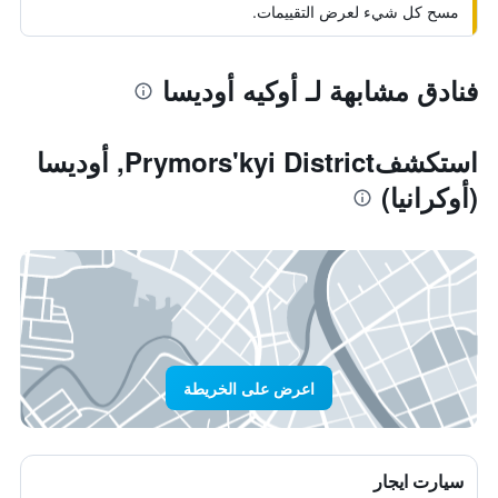
مسح كل شيء لعرض التقييمات.
فنادق مشابهة لـ أوكيه أوديسا
استكشفPrymors'kyi District, أوديسا
(أوكرانيا)
اعرض على الخريطة
سيارت ايجار