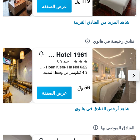
119 ﷼
عرض الصفقة
شاهد المزيد من الفنادق القريبة
فنادق رخيصة في هانوي
Old Quarter Hotel 1961
3 نجوم
جيد 6.9
6/22 Hang Voi Street- Ly Thai To- Hoan Kiem- Ha Noi, هانوي, فيتنام
4.3 كيلومتر عن وسط المدينة
56 ﷼
عرض الصفقة
شاهد أرخص الفنادق في هانوي
الفنادق الموصى بها