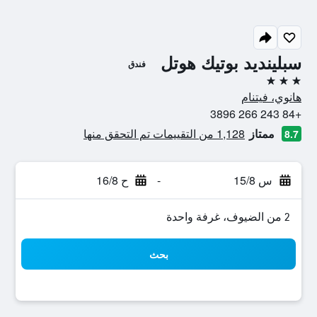
سبلينديد بوتيك هوتل
فندق
3 نجوم
هانوي، فيتنام
+84 243 266 3896
ممتاز
1,128 من التقييمات تم التحقق منها
8.7
س 15/8
-
ح 16/8
2 من الضيوف، غرفة واحدة
بحث