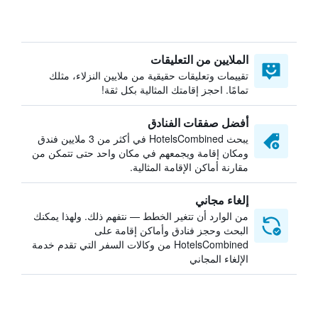
الملايين من التعليقات
تقييمات وتعليقات حقيقية من ملايين النزلاء، مثلك
تمامًا. احجز إقامتك المثالية بكل ثقة!
أفضل صفقات الفنادق
يبحث HotelsCombined في أكثر من 3 ملايين فندق
ومكان إقامة ويجمعهم في مكان واحد حتى تتمكن من
مقارنة أماكن الإقامة المثالية.
إلغاء مجاني
من الوارد أن تتغير الخطط — نتفهم ذلك. ولهذا يمكنك
البحث وحجز فنادق وأماكن إقامة على
HotelsCombined من وكالات السفر التي تقدم خدمة
الإلغاء المجاني