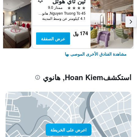
تين تاي هوتل
4 نجوم
ممتاز 9.0
45 Nguyen Truong To, هانوي, فيتنام
4.1 كيلومتر عن وسط المدينة
174 ﷼
عرض الصفقة
مشاهدة الفنادق الأخرى الموصى بها
استكشفHoan Kiem, هانوي
اعرض على الخريطة