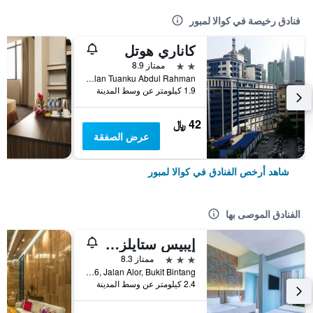
فنادق رخيصة في كوالا لمبور
كاناري هوتل
2 نجمتين
ممتاز 8.9
No 189-191, Jalan Tuanku Abdul Rahman, كوالا لمبور, ماليزيا
1.9 كيلومتر عن وسط المدينة
42 ﷼
عرض الصفقة
شاهد أرخص الفنادق في كوالا لمبور
الفنادق الموصى بها
إيبيس ستايلز كوالا لمبور بوكيت بينتانج
3 نجوم
ممتاز 8.3
No.16, Jalan Alor, Bukit Bintang, كوالا لمبور, ماليزيا
2.4 كيلومتر عن وسط المدينة