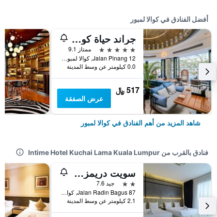
أفضل الفنادق في كوالا لمبور
جراند حياة كوالالمبور
5 نجوم
ممتاز 9.1
12 Jalan Pinang, كوالا لمبور, ماليزيا
0.0 كيلومتر عن وسط المدينة
517 ﷼
عرض الصفقة
شاهد المزيد من أهم الفنادق في كوالا لمبور
فنادق بالقرب من Intime Hotel Kuchai Lama Kuala Lumpur
سويت دريمز هوتل سري بيتالينج
2 نجمتين
جيد 7.6
87 Jalan Radin Bagus, كوالا لمبور, ماليزيا
2.1 كيلومتر عن وسط المدينة