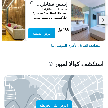
إيبيس ستايلز كوالا لمبور بوكيت بينتانج
3 نجوم
ممتاز 8.3
No.16, Jalan Alor, Bukit Bintang, كوالا لمبور, ماليزيا
2.4 كيلومتر عن وسط المدينة
168 ﷼
عرض الصفقة
مشاهدة الفنادق الأخرى الموصى بها
استكشف كوالا لمبور
اعرض على الخريطة