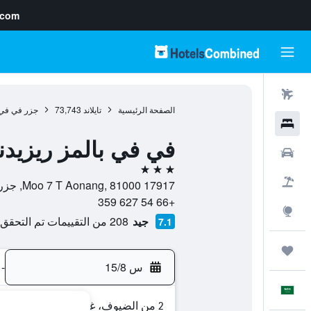
.com
رحلات طيران
الصفحة الرئيسية
تايلاند
73,743
جزر في في
فنادق
في في بالمز ريزيد
سيارات
3 نجوم
حزم العروض
17917 Moo 7 T Aonang, 81000, جزر في في, محافظة كرابي, تايلاند
+66 54 627 359
استكشاف
جيد
208 من التقييمات تم التحقق منها
7.1
رحلات
س 15/8
-
العَرَبِيَّة
2 من الضيوف، غرفة واحدة