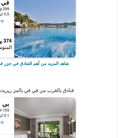
في 
299 Moo 7, Tambon Aonang, جزر في في, تايلاند
0.0 كيلومتر عن وسط المدينة
374 ﷼
المتوس
شاهد المزيد من أهم الفنادق في جزر 
فنادق بالقرب من في في بالمز ريزيد
بي 
0.1 كيلومتر عن وسط المدينة