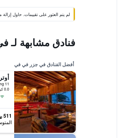
لم يتم العثور على تقييمات. حاول إزال
فنادق مشابهة لـ ف
أفضل الفنادق في جزر في في
11 Moo 8 Laem Tong, جزر في في, تايلاند
0.0 كيلومتر عن وسط المدينة
511 ﷼
المتوس