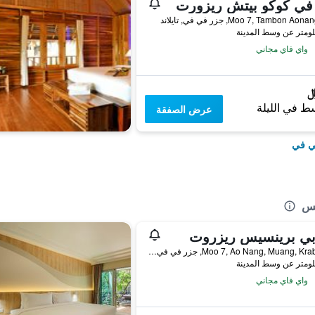
في كوكو بيتش ريزورت
واي فاي مجاني
ط في الليلة
عرض الصفقة
في في
نس
بي برينسيس ريزروت
103 Moo 7, Ao Nang, Muang, Krabi, جزر في في, تايلاند
واي فاي مجاني