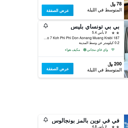
78 ﷼
المتوسط في الليلة
عرض الصفقة
بي بي تونساي بليس
2 نجمتين
لا بأس 5.4
187 Moo 7 Koh Phi Phi Don Aonang Muang Krabi, جزر في في, تايلاند
0.2 كيلومتر عن وسط المدينة
واي فاي مجاني
مكيف هواء
200 ﷼
عرض الصفقة
المتوسط في الليلة
في في توين بالمز بونجالوس
2 نجمتين
لا بأس 4.8