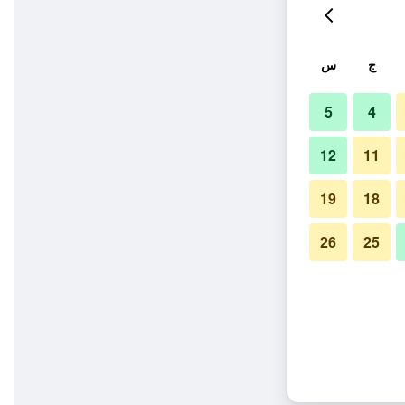
ج
س
5
4
12
11
19
18
26
25