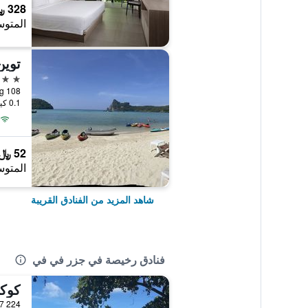
328 ﷼
المتوس
توين
2 نجمتين
108 Moo 7, Tambon Ao Nang, جزر في في, تايلاند
0.1 كيلومتر عن وسط المدينة
52 ﷼
المتوس
شاهد المزيد من الفنادق القريبة
فنادق رخيصة في جزر في في
كوك
224 Moo 7, جزر في في, تايلاند