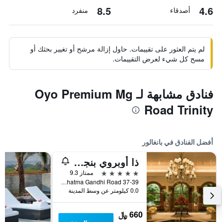
8.5
4.6
أصدقاء
منفرد
لم يتم العثور على تقييمات. حاول إزالة مرشح أو تغيير بحثك أو
مسح كل شيء لعرض التقييمات.
فنادق مشابهة لـ Oyo Premium Mg
Road Trinity
أفضل الفنادق في بانغالور
ذا أوبروي بنجلور
5 نجوم
ممتاز 9.3
37-39 Mahatma Gandhi Road, بانغالور, الهند
0.0 كيلومتر عن وسط المدينة
660 ﷼