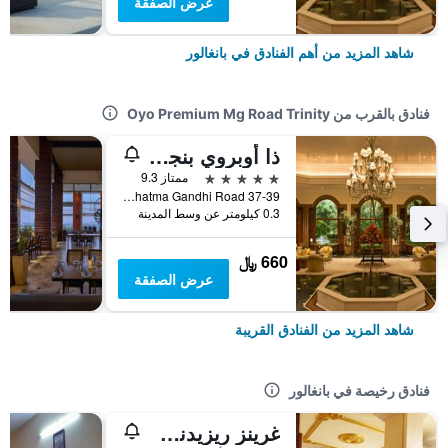
عرض الصفقة
شاهد المزيد من أهم الفنادق في بانغالور
فنادق بالقرب من Oyo Premium Mg Road Trinity
ذا أوبروي بنجلور
5 نجوم
ممتاز 9.3
37-39 Mahatma Gandhi Road, بانغالور, الهند
0.3 كيلومتر عن وسط المدينة
660 ﷼
عرض الصفقة
شاهد المزيد من الفنادق القريبة
فنادق رخيصة في بانغالور
غرينز ريزيدنسي