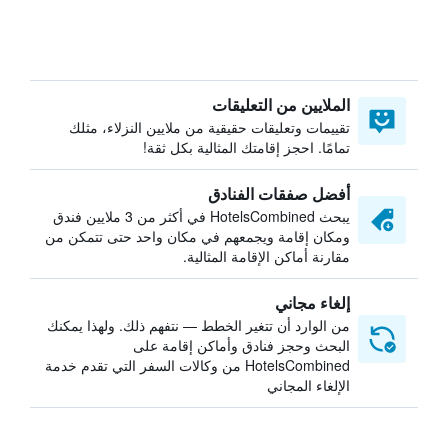
الملايين من التعليقات
تقييمات وتعليقات حقيقية من ملايين النزلاء، مثلك
تمامًا. احجز إقامتك المثالية بكل ثقة!
أفضل صفقات الفنادق
يبحث HotelsCombined في أكثر من 3 ملايين فندق
ومكان إقامة ويجمعهم في مكان واحد حتى تتمكن من
مقارنة أماكن الإقامة المثالية.
إلغاء مجاني
من الوارد أن تتغير الخطط — نتفهم ذلك. ولهذا يمكنك
البحث وحجز فنادق وأماكن إقامة على
HotelsCombined من وكالات السفر التي تقدم خدمة
الإلغاء المجاني