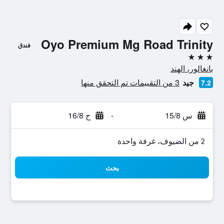
Oyo Premium Mg Road Trinity
فندق
3 نجوم
بانغالور، الهند
جيد
3 من التقييمات تم التحقق منها
7.2
س 15/8
-
ح 16/8
2 من الضيوف، غرفة واحدة
بحث