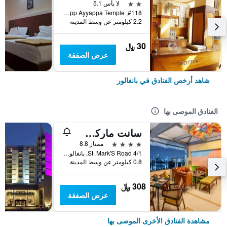
2 نجمتين
لا بأس 5.1
#118, Kalasipalyam Main Road Opp Ayyappa Temple, بانغالور, الهند
2.2 كيلومتر عن وسط المدينة
30 ﷼
عرض الصفقة
شاهد أرخص الفنادق في بانغالور
الفنادق الموصى بها
سانت ماركس هوتل بينجالورو، إه ميمبر أوف راديسون إنديفيدوالز
4 نجوم
ممتاز 8.8
4/1 St. Mark'S Road, بانغالور, الهند
0.8 كيلومتر عن وسط المدينة
308 ﷼
عرض الصفقة
مشاهدة الفنادق الأخرى الموصى بها