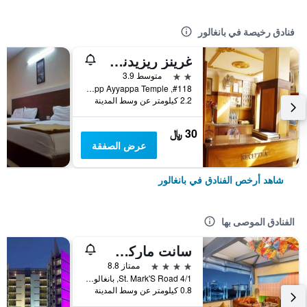
فنادق رخيصة في بانغالور
غرينز ريزيدنسي
2 نجمتين
متوسط 3.9
#118, Kalasipalyam Main Road Opp Ayyappa Temple, بانغالور, الهند
2.2 كيلومتر عن وسط المدينة
30 ﷼
عرض الصفقة
شاهد أرخص الفنادق في بانغالور
الفنادق الموصى بها
سانت ماركس هوتل بينجالورو، إه ميمبر أوف راديسون إنديفيدوالز
4 نجوم
ممتاز 8.8
4/1 St. Mark'S Road, بانغالور, الهند
0.8 كيلومتر عن وسط المدينة