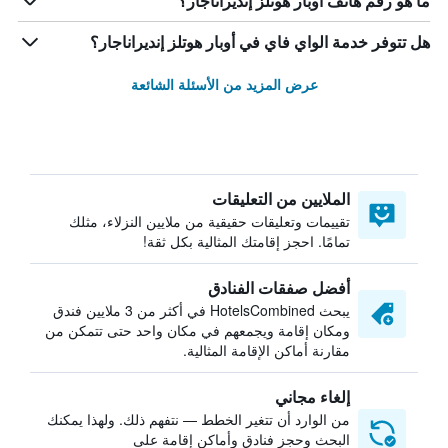
ما هو رقم هاتف أوبار هوتلز إنديراناجار؟
هل تتوفر خدمة الواي فاي في أوبار هوتلز إنديراناجار؟
عرض المزيد من الأسئلة الشائعة
الملايين من التعليقات
تقييمات وتعليقات حقيقية من ملايين النزلاء، مثلك
تمامًا. احجز إقامتك المثالية بكل ثقة!
أفضل صفقات الفنادق
يبحث HotelsCombined في أكثر من 3 ملايين فندق
ومكان إقامة ويجمعهم في مكان واحد حتى تتمكن من
مقارنة أماكن الإقامة المثالية.
إلغاء مجاني
من الوارد أن تتغير الخطط — نتفهم ذلك. ولهذا يمكنك
البحث وحجز فنادق وأماكن إقامة على