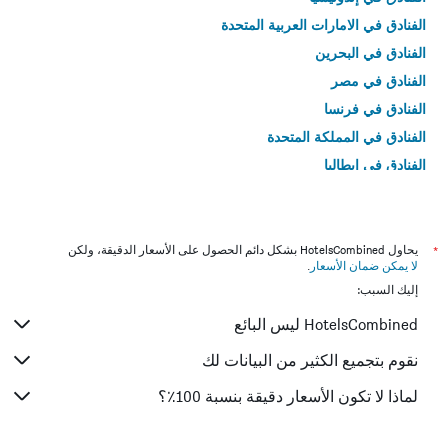
الفنادق في الامارات العربية المتحدة
الفنادق في البحرين
الفنادق في مصر
الفنادق في فرنسا
الفنادق في المملكة المتحدة
الفنادق في إيطاليا
الفنادق في تايلاند
*
يحاول HotelsCombined بشكل دائم الحصول على الأسعار الدقيقة، ولكن
لا يمكن ضمان الأسعار
.
إليك السبب:
HotelsCombined ليس البائع
نقوم بتجميع الكثير من البيانات لك
لماذا لا تكون الأسعار دقيقة بنسبة 100٪؟