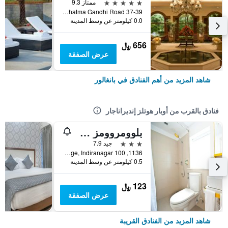
5 نجوم
ممتاز 9.3
37-39 Mahatma Gandhi Road, بانغالور, الهند
0.0 كيلومتر عن وسط المدينة
656 ﷼
عرض الصفقة
شاهد المزيد من أهم الفنادق في بانغالور
فنادق بالقرب من أوبار هوتلز إنديراناجار
بلوومروومز @ إنديراناغار
3 نجوم
جيد 7.9
1136, 100 Feet Road, Hal 2nd Stage, Indiranagar, بانغالور, الهند
0.5 كيلومتر عن وسط المدينة
123 ﷼
عرض الصفقة
شاهد المزيد من الفنادق القريبة