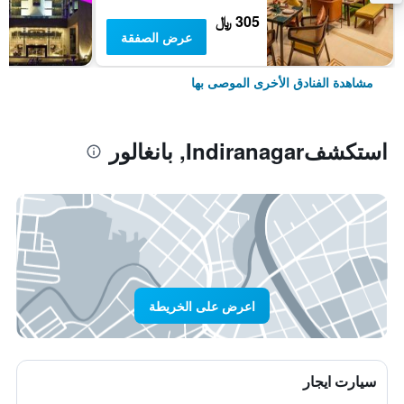
305 ﷼
عرض الصفقة
مشاهدة الفنادق الأخرى الموصى بها
استكشفIndiranagar, بانغالور
اعرض على الخريطة
سيارت ايجار