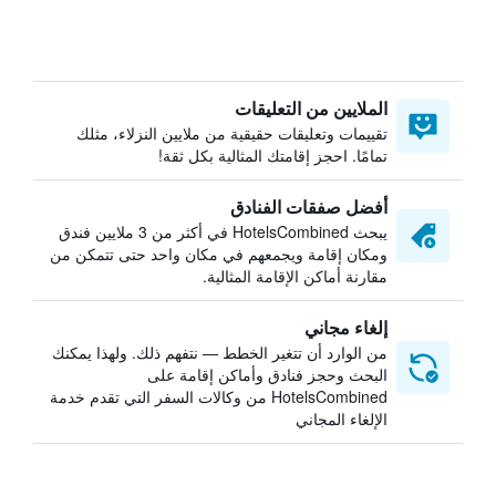
الملايين من التعليقات
تقييمات وتعليقات حقيقية من ملايين النزلاء، مثلك
تمامًا. احجز إقامتك المثالية بكل ثقة!
أفضل صفقات الفنادق
يبحث HotelsCombined في أكثر من 3 ملايين فندق
ومكان إقامة ويجمعهم في مكان واحد حتى تتمكن من
مقارنة أماكن الإقامة المثالية.
إلغاء مجاني
من الوارد أن تتغير الخطط — نتفهم ذلك. ولهذا يمكنك
البحث وحجز فنادق وأماكن إقامة على
HotelsCombined من وكالات السفر التي تقدم خدمة
الإلغاء المجاني