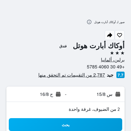
صور لـ أوكاك أبارت هوتل
أوكاك أبارت هوتل
فندق
3 نجوم
برلين، ألمانيا
+49 30 4060 5785
جيد
2,787 من التقييمات تم التحقق منها
7.7
س 15/8
-
ح 16/8
2 من الضيوف، غرفة واحدة
بحث