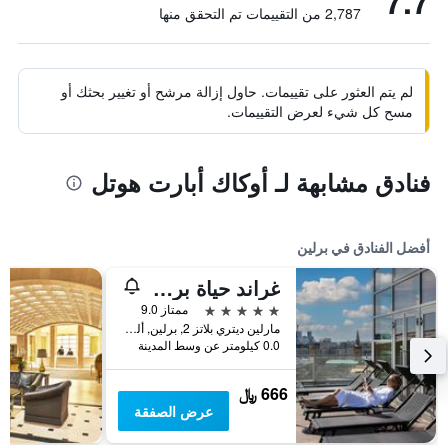
7.7
2,787 من التقييمات تم التحقق منها
لم يتم العثور على تقييمات. حاول إزالة مرشح أو تغيير بحثك أو
مسح كل شيء لعرض التقييمات.
فنادق مشابهة لـ أوكاك أبارت هوتل
أفضل الفنادق في برلين
غراند حياة برلين
5 نجوم
ممتاز 9.0
مارلين ديتري بلاتز 2, برلين, ألمانيا
0.0 كيلومتر عن وسط المدينة
666 ﷼
عرض الصفقة