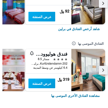
92 ﷼
عرض الصفقة
شاهد أرخص الفنادق في برلين
الفنادق الموصى بها
فندق هوليوود ميديا أم كورفورستيندام
4 نجوم
ممتاز 8.5
Kurfürstendamm 202, برلين, ألمانيا
6.4 كيلومتر عن وسط المدينة
319 ﷼
عرض الصفقة
مشاهدة الفنادق الأخرى الموصى بها