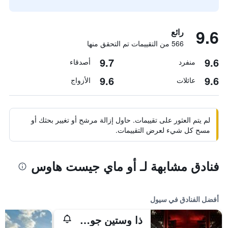
9.6
رائع
566 من التقييمات تم التحقق منها
9.7
9.6
منفرد
أصدقاء
9.6
9.6
عائلات
الأزواج
لم يتم العثور على تقييمات. حاول إزالة مرشح أو تغيير بحثك أو
مسح كل شيء لعرض التقييمات.
فنادق مشابهة لـ أو ماي جيست هاوس
أفضل الفنادق في سيول
ذا وستين جوسون سول