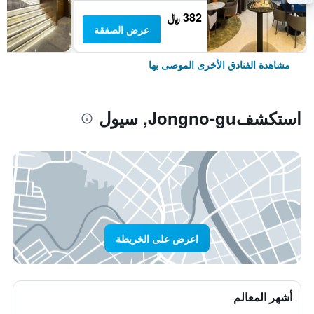
382 ﷼
عرض الصفقة
مشاهدة الفنادق الأخرى الموصى بها
استكشفJongno-gu, سيول
اعرض على الخريطة
أشهر المعالم