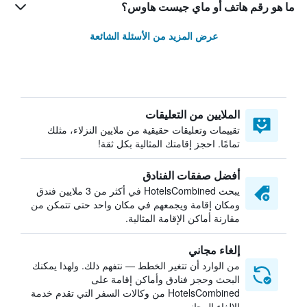
ما هو رقم هاتف أو ماي جيست هاوس؟
عرض المزيد من الأسئلة الشائعة
الملايين من التعليقات
تقييمات وتعليقات حقيقية من ملايين النزلاء، مثلك
تمامًا. احجز إقامتك المثالية بكل ثقة!
أفضل صفقات الفنادق
يبحث HotelsCombined في أكثر من 3 ملايين فندق
ومكان إقامة ويجمعهم في مكان واحد حتى تتمكن من
مقارنة أماكن الإقامة المثالية.
إلغاء مجاني
من الوارد أن تتغير الخطط — نتفهم ذلك. ولهذا يمكنك
البحث وحجز فنادق وأماكن إقامة على
HotelsCombined من وكالات السفر التي تقدم خدمة
الإلغاء المجاني