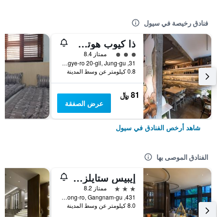
فنادق رخيصة في سيول
ذا كيوب هوتل - دار ضيافة
تقييم فئة 3
ممتاز 8.4
31, Toegye-ro 20-gil, Jung-gu, سيول, كوريا الجنوبية
0.8 كيلومتر عن وسط المدينة
81 ﷼
عرض الصفقة
شاهد أرخص الفنادق في سيول
الفنادق الموصى بها
إيبيس ستايلز أمباسادور سيول غانغنام
3 نجوم
ممتاز 8.2
431, Samseong-ro, Gangnam-gu, سيول, كوريا الجنوبية
8.0 كيلومتر عن وسط المدينة