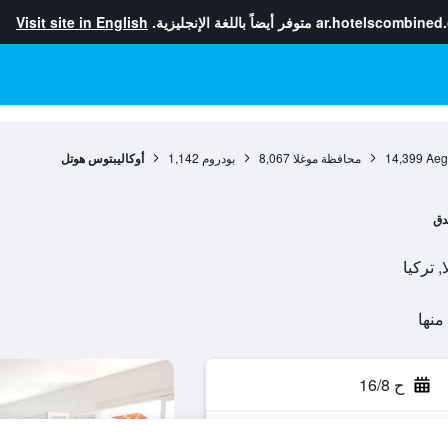
ar.hotelscombined
متوفر أيضاً باللغة الإنجليزية.
Visit site in English
Aeg
14,399
محافظة موغلا
8,067
بودروم
1,142
أوكاليبتوس هوتل
دق
ح 16/8