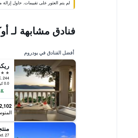
لم يتم العثور على تقييمات. حاول إزال
فنادق مشابهة لـ أو
أفضل الفنادق في بودروم
ريك
5 نجوم
0.0 كيلومتر عن وسط المدينة
2,102 ﷼
المتوس
منتج