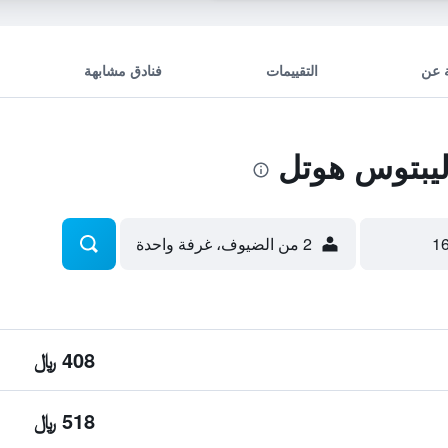
 عن
التقييمات
فنادق مشابهة
يبتوس هوتل
2 من الضيوف، غرفة واحدة
408 ﷼
518 ﷼