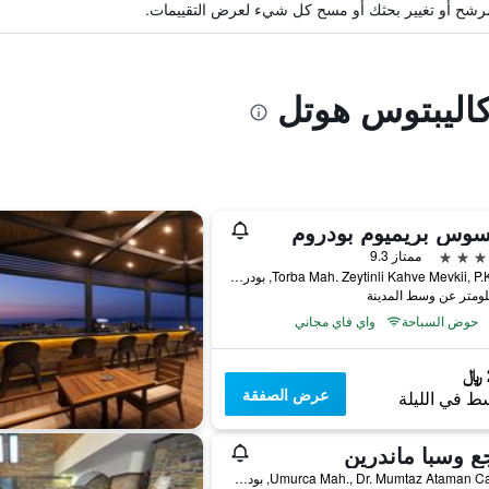
ة مرشح أو تغيير بحثك أو مسح كل شيء لعرض التقييمات.
كاليبتوس هوتل
سوس بريميوم بودروم
ممتاز 9.3
Torba Mah. Zeytinli Kahve Mevkii, P.K. 244, بودروم, تركيا
حوض السباحة
واي فاي مجاني
عرض الصفقة
ط في الليلة
ع وسبا ماندرين
Umurca Mah., Dr. Mumtaz Ataman Cad. 27, بودروم, تركيا