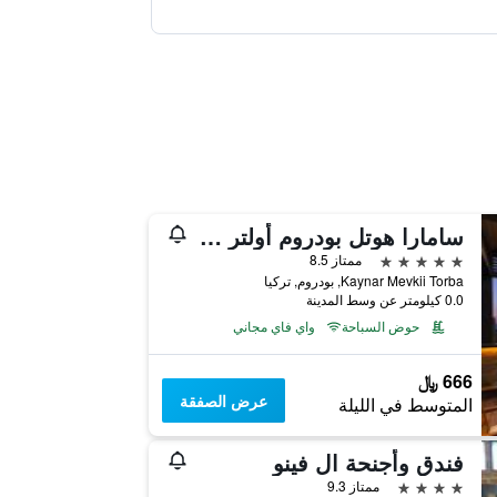
سامارا هوتل بودروم أولتر سشر امل جميع كلسدفت
5 نجوم
ممتاز 8.5
Kaynar Mevkii Torba, بودروم, تركيا
0.0 كيلومتر عن وسط المدينة
حوض السباحة
واي فاي مجاني
666 ﷼
عرض الصفقة
المتوسط في الليلة
فندق وأجنحة ال فينو
4 نجوم
ممتاز 9.3