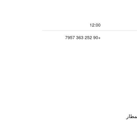
12:00
+90 252 363 7957
مطار