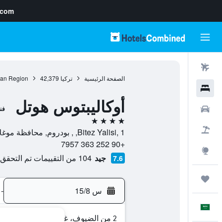
.com
رحلات طيران
الصفحة الرئيسية
تركيا
42,379
an Region
فنادق
أوكاليبتوس هوتل
سيارات
فن
4 نجوم
حزم العروض
Bitez Yalisi, 1, , بودروم, محافظة موغلا, تركيا
+90 252 363 7957
استكشاف
جيد
104 من التقييمات تم التحقق منها
7.6
رحلات
س 15/8
-
العَرَبِيَّة
2 من الضيوف، غرفة واحدة