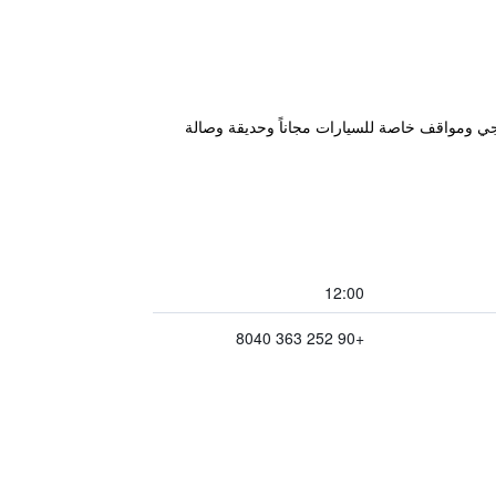
، على بعد 400 م من شاطئ بيتيس (Bitez Beach)، ويتميز بمسبح خارجي ومواقف خاصة للسيارات مجاناً وحديقة وصالة
12:00
+90 252 363 8040