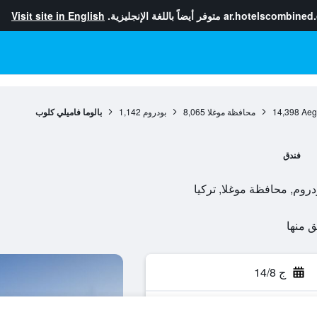
ar.hotelscombined
متوفر أيضاً باللغة الإنجليزية.
Visit site in English
Aeg
14,398
محافظة موغلا
8,065
بودروم
1,142
بالوما فاميلي كلوب
فندق
ج 14/8