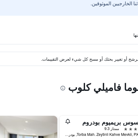
ة مرشح أو تغيير بحثك أو مسح كل شيء لعرض التقييمات.
لوما فاميلي كلوب
سوس بريميوم بودروم
ممتاز 9.3
Torba Mah. Zeytinli Kahve Mevkii, P.K. 244, بودروم, تركيا