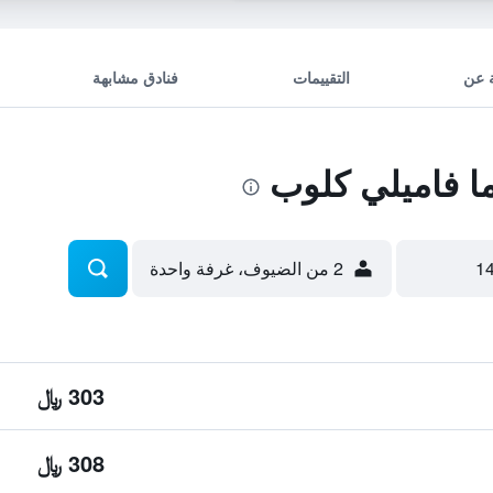
 عن
التقييمات
فنادق مشابهة
ا فاميلي كلوب
2 من الضيوف، غرفة واحدة
303 ﷼
308 ﷼