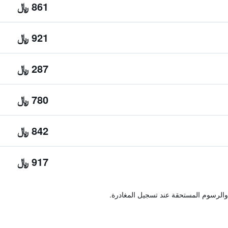
861 ﷼
921 ﷼
287 ﷼
780 ﷼
842 ﷼
917 ﷼
والرسوم المستحقة عند تسجيل المغادرة.