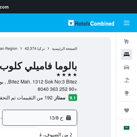
.com
رحلات طيران
الصفحة الرئيسية
تركيا
42,374
an Region
فنادق
بالوما فاميلي كلوب
سيارات
4 نجوم
حزم العروض
Bitez Mah. 1312 Sok No:3 Bitez, , بودروم, محافظة موغلا, تركيا
+90 252 363 8040
استكشاف
ممتاز
192 من التقييمات تم التحقق منها
9.1
رحلات
خ 13/8
-
العَرَبِيَّة
2 من الضيوف، غرفة واحدة