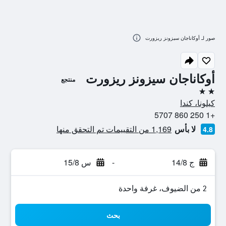
صور لـ أوكاناجان سيزونز ريزورت
أوكاناجان سيزونز ريزورت
منتجع
2 نجمتين
كيلونا، كندا
+1 250 860 5707
لا بأس
1,169 من التقييمات تم التحقق منها
4.8
ج 14/8
-
س 15/8
2 من الضيوف، غرفة واحدة
بحث