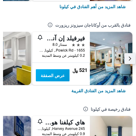
شاهد المزيد من أهم الفنادق في كيلونا
فنادق بالقرب من أوكاناجان سيزونز ريزورت
فيرفيلد إن آند سويتس باي ماريوت كيلوانا
3 نجوم
ممتاز 8.0
1655 - Powick Rd., كيلونا, BC, كندا
0.2 كيلومتر عن وسط المدينة
521 ﷼
عرض الصفقة
شاهد المزيد من الفنادق القريبة
فنادق رخيصة في كيلونا
هاي كيلفنا هوستل
245 Harvey Avenue, كيلونا, BC, كندا
0.9 كيلومتر عن وسط المدينة