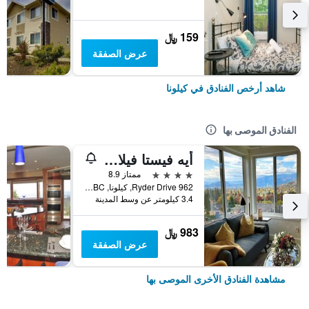
159 ﷼
عرض الصفقة
شاهد أرخص الفنادق في كيلونا
الفنادق الموصى بها
أيه فيستا فيلا كبلز ريتريت
4 نجوم
ممتاز 8.9
962 Ryder Drive, كيلونا, BC, كندا
3.4 كيلومتر عن وسط المدينة
983 ﷼
عرض الصفقة
مشاهدة الفنادق الأخرى الموصى بها