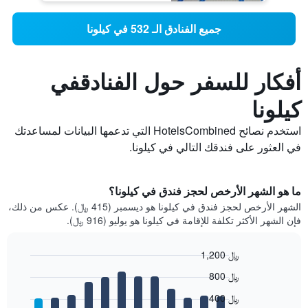
جميع الفنادق الـ 532 في كيلونا
أفكار للسفر حول الفنادقفي
كيلونا
استخدم نصائح HotelsCombined التي تدعمها البيانات لمساعدتك
في العثور على فندقك التالي في كيلونا.
ما هو الشهر الأرخص لحجز فندق في كيلونا؟
الشهر الأرخص لحجز فندق في كيلونا هو ديسمبر (415 ﷼). عكس من ذلك،
فإن الشهر الأكثر تكلفة للإقامة في كيلونا هو يوليو (916 ﷼).
1,200 ﷼
Bar
Chart
800 ﷼
graphic.
chart
with
400 ﷼
12