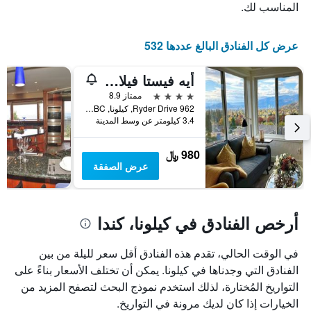
عدد
يعرض
المناسب لك.
الأيام
متوسط
قبل
سعر
غرفة
الإقامة
عرض كل الفنادق البالغ عددها 532
في
يتضمن
عطلة
المخطط
أيه فيستا فيلا كبلز ريتريت
نهاية
التالي
1
هذا
4 نجوم
ممتاز 8.9
محور
الأسبوع
962 Ryder Drive, كيلونا, BC, كندا
Y
خلال
3.4 كيلومتر عن وسط المدينة
آخر
الذي
3
يعرض
980 ﷼
أيام
متوسط
عرض الصفقة
سعر
غرفة
أرخص الفنادق في كيلونا، كندا
في الوقت الحالي، تقدم هذه الفنادق أقل سعر لليلة من بين
الفنادق التي وجدناها في كيلونا. يمكن أن تختلف الأسعار بناءً على
التواريخ المُختارة، لذلك استخدم نموذج البحث لتصفح المزيد من
الخيارات إذا كان لديك مرونة في التواريخ.