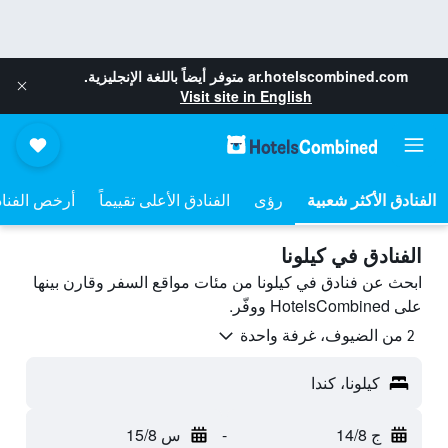
ar.hotelscombined.com
متوفر أيضاً باللغة الإنجليزية.
Visit site in English
رؤى
الفنادق الأعلى تقييماً
أرخص الفنا
الفنادق في كيلونا
ابحث عن فنادق في كيلونا من مئات مواقع السفر وقارن بينها
على HotelsCombined ووفّر.
2 من الضيوف، غرفة واحدة
كيلونا، كندا
ج 14/8
-
س 15/8