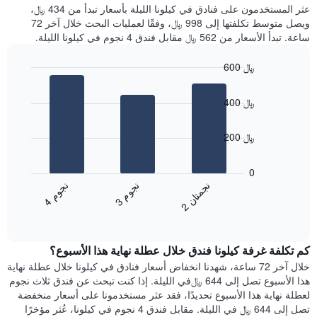
غرفة
عثر المستخدمون على فنادق في كيلونا الليلة بأسعار تبدأ من 434 ﷼،
الذي
كل
ويصل متوسط تكلفتها إلى 998 ﷼، وفقًا لعمليات البحث خلال آخر 72
يعرض
يوم
ساعة. تبدأ الأسعار من 562 ﷼ مقابل فندق 4 نجوم في كيلونا الليلة.
متوسط
في
سعر
الأسبوع
600 ﷼
غرفة
يتضمن
Bar
المخطط
Chart
graphic.
chart
1
400 ﷼
with
محور
3
X
bars.
200 ﷼
الذي
يعرض
يعرض
أيام
المخطط
0
الأسبوع.
التالي
ن
م
ن
ن
ن
م
يتضمن
متوسط
3
ج
و
4
ج
و
2
ج
م
ت
ا
المخطط
End
سعر
of
التالي
الغرفة
interactive
1
هذه
chart
محور
كم تكلفة غرفة كيلونا فندق خلال عطلة نهاية هذا الأسبوع؟
الليلة
Y
الذي
خلال آخر 72 ساعة، شهدنا انخفاض أسعار فنادق في كيلونا خلال عطلة نهاية
الذي
عُثر
هذا الأسبوع تصل إلى 644 ﷼في الليلة. إذا كنت تبحث عن فندق ثلاث نجوم
يعرض
عليه
لعطلة نهاية هذا الأسبوع تحديدًا، فقد عثر مستخدمونا على أسعار منخفضة
متوسط
خلال
تصل إلى 644 ﷼ في الليلة. مقابل فندق 4 نجوم في كيلونا، عُثر مؤخرًا
سعر