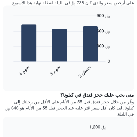
آخر
على أرخص سعر والذي كان 738 ﷼في الليلة لعطلة نهاية هذا الأسبوع.
غرفة
3
أيام
900 ﷼
مع
Bar
Chart
التصنيف
graphic.
chart
حسب
600 ﷼
with
النجوم
3
يتضمن
bars.
300 ﷼
المخطط
1
يعرض
محور
المخطط
0
X
التالي
ن
م
ن
ن
ن
م
التي
متوسط
3
ج
و
4
ج
و
2
ج
م
ت
ا
تعرض
End
سعر
of
فئات
الغرفة
interactive
الفنادق
خلال
chart
بالنجوم.
متى يجب عليك حجز فندق في كيلونا؟
عطلة
يتضمن
نهاية
وفّر من خلال حجز فندق قبل 55 من الأيام على الأقل من رحلتك إلى
المخطط
هذا
كيلونا. لقد كان أقل سعر عُثر عليه عند الحجز قبل 55 من الأيام هو 646 ﷼
1
الأسبوع
في الليلة.
محور
الذي
Y
عُثر
1,200 ﷼
الذي
عليه
يعرض
Line
Chart
خلال