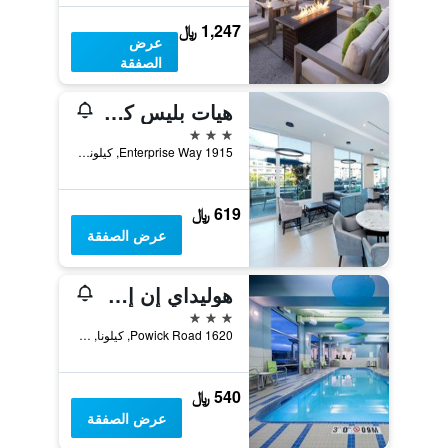
1,247 ﷼
عرض
الصفقة
هيات بليس كيلونا
3 نجوم
1915 Enterprise Way, كيلونا, BC, كندا
619 ﷼
عرض الصفقة
هوليداي إن إكسبرس آند سويتس كيلفنا - إيست باي آيتش جي
3 نجوم
1620 Powick Road, كيلونا, BC, كندا
540 ﷼
عرض الصفقة