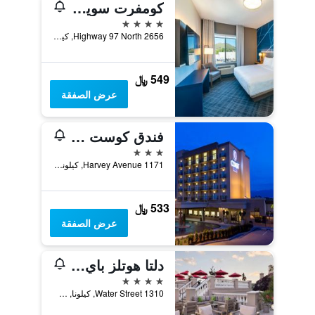
كومفرت سويتس كيلونا
4 نجوم
2656 Highway 97 North, كيلونا, BC, كندا
549 ﷼
عرض الصفقة
فندق كوست كابري
3 نجوم
1171 Harvey Avenue, كيلونا, BC, كندا
533 ﷼
عرض الصفقة
دلتا هوتلز باي ماريوت غراند أوكاناغان ريزورت
4 نجوم
1310 Water Street, كيلونا, BC, كندا