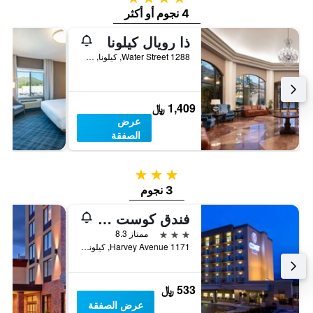
4 نجوم أو أكثر
ذا رويال كيلونا
1288 Water Street, كيلونا, BC, كندا
1,409 ﷼
عرض
الصفقة
3 نجوم
3 نجوم
فندق كوست كابري
3 نجوم
ممتاز 8.3
1171 Harvey Avenue, كيلونا, BC, كندا
533 ﷼
عرض الصفقة