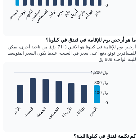
bars.
0
فبراير
مايو
أغسطس
نوفمبر
يناير
أبريل
يوليو
أكتوبر
مارس
يونيو
سبتمبر
ديسمبر
يعرض
المخطط
End
of
التالي
interactive
متوسط
chart
سعر
ما هو أرخص يوم للإقامة في فندق في كيلونا؟
غرفة
أرخص يوم للإقامة في كيلونا هو الاثنين (711 ﷼). من ناحية أخرى، يمكن
كل
للمسافرين توقع دفع أعلى سعر في السبت، عندما يكون السعر المتوسط
شهر
لليلة الواحدة 989 ﷼.
يتضمن
المخطط
1,200 ﷼
1
Bar
محور
Chart
800 ﷼
graphic.
chart
X
with
الذي
400 ﷼
7
يعرض
bars.
0
الشهور.
الاثنين
الخميس
الأحد
الأربعاء
السبت
الثلاثاء
الجمعة
يتضمن
يعرض
المخطط
المخطط
End
التالي
of
التالي
interactive
1
متوسط
chart
محور
سعر
كم تكلفة فندق في كيلوناالليلة؟
Y