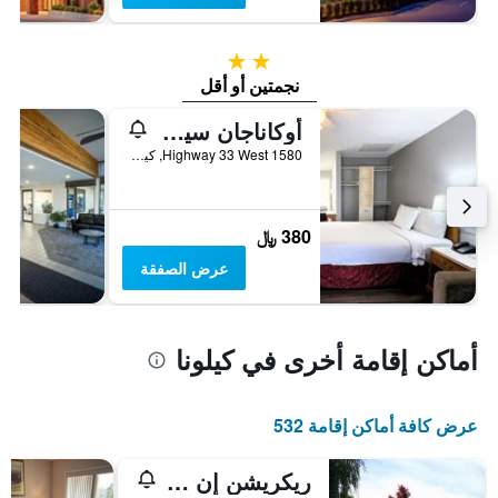
2 نجمتين
نجمتين أو أقل
أوكاناجان سيزونز ريزورت
1580 Highway 33 West, كيلونا, BC, كندا
380 ﷼
عرض الصفقة
أماكن إقامة أخرى في كيلونا
عرض كافة أماكن إقامة 532
ريكريشن إن آند سويتس