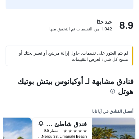
8.9
جيد جدًا
1,042 من التقييمات تم التحقق منها
لم يتم العثور على تقييمات. حاول إزالة مرشح أو تغيير بحثك أو
مسح كل شيء لعرض التقييمات.
فنادق مشابهة لـ أوكيانوس بيتش بوتيك
هوتل
أفضل الفنادق في آيا نابا
فندق شاطئ أليون
5 نجوم
ممتاز 9.5
Kryou Nerou 38, Limanaki Beach, آيا نابا, قبرص