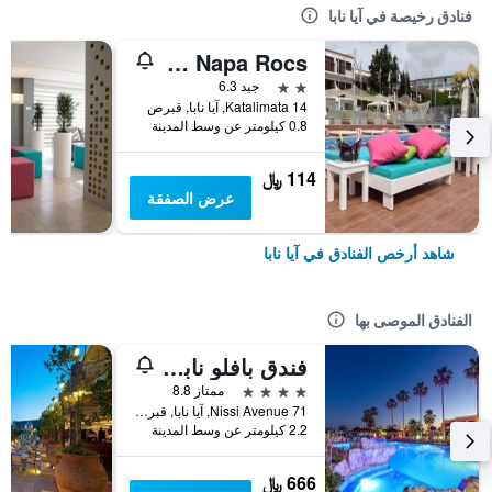
فنادق رخيصة في آيا نابا
Pambos Napa Rocs
2 نجمتين
جيد 6.3
14 Katalimata, آيا نابا, قبرص
0.8 كيلومتر عن وسط المدينة
114 ﷼
عرض الصفقة
شاهد أرخص الفنادق في آيا نابا
الفنادق الموصى بها
فندق بافلو نابا بيتش
4 نجوم
ممتاز 8.8
71 Nissi Avenue, آيا نابا, قبرص
2.2 كيلومتر عن وسط المدينة
666 ﷼