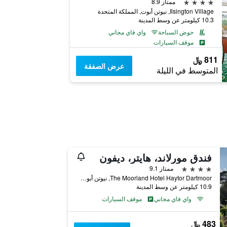
4 نجوم
ممتاز 8.9
Ilsington Village, نيوتن أبوت, المملكة المتحدة
10.3 كيلومتر عن وسط المدينة
حوض السباحة
واي فاي مجاني
موقف السيارات
811 ﷼
عرض الصفقة
المتوسط في الليلة
فندق مورلاند، هايتر، ديفون
4 نجوم
ممتاز 9.1
The Moorland Hotel Haytor Dartmoor, نيوتن أبوت, المملكة المتحدة
10.9 كيلومتر عن وسط المدينة
واي فاي مجاني
موقف السيارات
483 ﷼