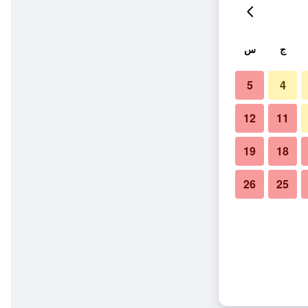
ج
س
5
4
12
11
19
18
26
25