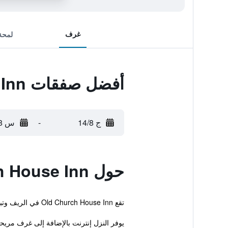
غرف
لمحة
أفضل صفقات Old Church House Inn
ج 14/8
-
س 15/8
حول Old Church House Inn
تقع Old Church House Inn في الريف وتبعد مسافة قصيرة بالسيارة عن دارتمور.
يوفر النزل إنترنت بالإضافة إلى غرف مريح