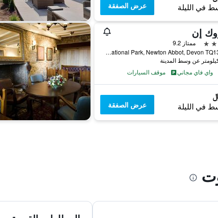
عرض الصفقة
ط في الليلة
وك إن
ممتاز 9.2
Haytor Vale, Dartmoor National Park, Newton Abbot, Devon TQ13 9XP, نيوتن أبوت, المملكة المتحدة
واي فاي مجاني
موقف السيارات
عرض الصفقة
ط في الليلة
وت