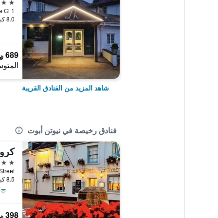
3 نجوم
1 Knowle Cl, نيوتن أبوت, المملكة المتحدة
8.0 كيلومتر عن وسط المدينة
689 ﷼
المتوس
شاهد المزيد من الفنادق القريبة
فنادق رخيصة في نيوتن أبوت
كروم
4 نجوم
Fore Street, نيوتن أ
8.5 كيلومتر عن وسط المدينة
398 ﷼