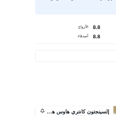
8.8
الأزواج
8.8
أصدقاء
إلسينجتون كانتري هاوس هوتل آند سبا