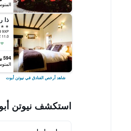
المتوس
ذا ر
4 نجوم
11.0 كيلومتر عن وسط المدينة
594 ﷼
المتوس
شاهد أرخص الفنادق في نيوتن أبوت
استكشف نيوتن أب