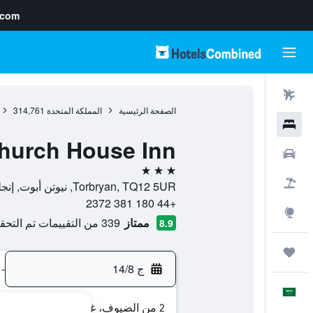
.com
رحلات طيران
الصفحة الرئيسية
المملكة المتحدة
314,761
فنادق
hurch House Inn
سيارات
3 نجوم
حزم العروض
Torbryan, TQ12 5UR, نيوتن أبوت, إنجلترا, المملكة المتحدة
+44 180 381 2372
استكشاف
ممتاز
339 من التقييمات تم التحقق منها
8.9
رحلات
ج 14/8
-
العَرَبِيَّة
2 من الضيوف، غرفة واحدة