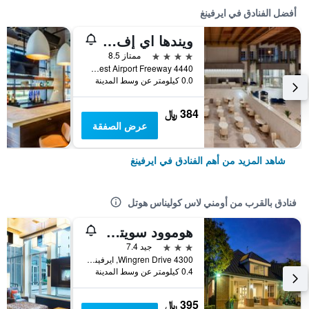
أفضل الفنادق في ايرفينغ
ويندها اي إف دبيب ايربورت
4 نجوم
ممتاز 8.5
4440 West Airport Freeway, ايرفينغ, TX, الولايات المتحدة الأميريكية
0.0 كيلومتر عن وسط المدينة
384 ﷼
عرض الصفقة
شاهد المزيد من أهم الفنادق في ايرفينغ
فنادق بالقرب من أومني لاس كوليناس هوتل
هوموود سويتس باي هيلتون دالاس-إرفينج
3 نجوم
جيد 7.4
4300 Wingren Drive, ايرفينغ, TX, الولايات المتحدة الأميريكية
0.4 كيلومتر عن وسط المدينة
395 ﷼