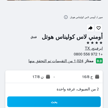
صور لـ أومني لاس كوليناس هوتل
أومني لاس كوليناس هوتل
فندق
4 نجوم
ايرفينغ، TX
+1 972 556 0800
ممتاز
1,024 من التقييمات تم التحقق منها
9.0
ح 16/8
-
ن 17/8
2 من الضيوف، غرفة واحدة
بحث