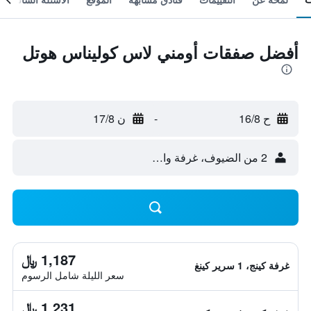
أفضل صفقات أومني لاس كوليناس هوتل
ح 16/8
-
ن 17/8
2 من الضيوف، غرفة واحدة
1,187 ﷼
غرفة كينج، 1 سرير كينغ
سعر الليلة شامل الرسوم
1,231 ﷼