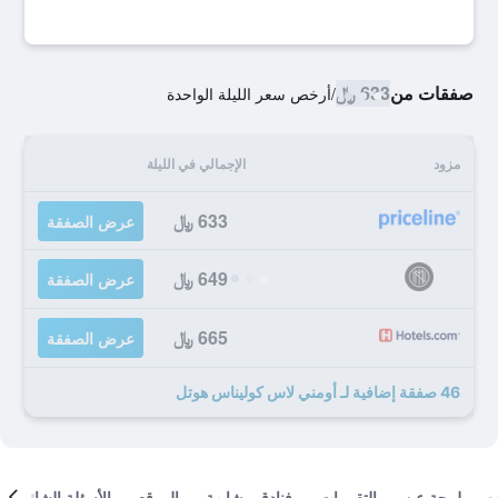
صفقات من
633 ﷼
/
أرخص سعر الليلة الواحدة
مزود
الإجمالي في الليلة
633 ﷼
عرض الصفقة
649 ﷼
عرض الصفقة
665 ﷼
عرض الصفقة
46 صفقة إضافية لـ أومني لاس كوليناس هوتل
لمحة عن
التقييمات
فنادق مشابهة
الموقع
الأسئلة الشائعة