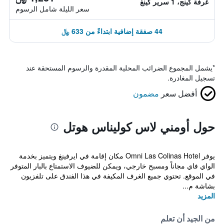
غرفة كينج، 1 سرير كينغ
سعر الليلة شامل الرسوم
44 صفقة إضافية ابتداءً من 633 ﷼
*
يشمل المجموع الضرائب المحلية المقدرة والرسوم المستحقة عند
تسجيل المغادرة.
أفضل سعر
مضمون
حول أومني لاس كوليناس هوتل
يوفر Omni Las Colinas Hotel مكان إقامة في ايرفينغ ويتميز بخدمة
الواي فاي مجاناً ومسبح خارجي، ويمكن للضيوف الاستمتاع بالبار المتوفر
في الموقع. تحتوي جميع الغرف المكيفة في هذا الفندق على تلفزيون
بشاشة م...
المزيد
من الجيد أن تعلم