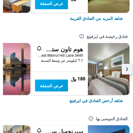
عرض الصفقة
شاهد المزيد من الفنادق القريبة
فنادق رخيصة في ايرفينغ
هوم تاون ستوديوز باي رد روف دالاس - إرفينج
3440 West Walnut Hill Lane, ايرفينغ, TX, الولايات المتحدة الأميريكية
7.1 كيلومتر عن وسط المدينة
186 ﷼
عرض الصفقة
شاهد أرخص الفنادق في ايرفينغ
الفنادق الموصى بها
سبرنجهيل سويتس باي ماريوت دفو إربورت إست