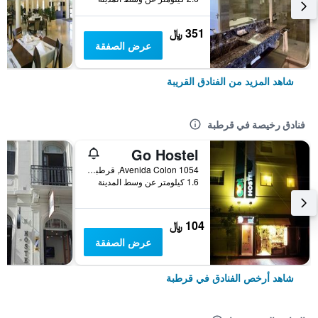
351 ﷼
عرض الصفقة
شاهد المزيد من الفنادق القريبة
فنادق رخيصة في قرطبة
Go Hostel
Avenida Colon 1054, قرطبة, محافظة كوردوبا, الأرجنتين
1.6 كيلومتر عن وسط المدينة
104 ﷼
عرض الصفقة
شاهد أرخص الفنادق في قرطبة