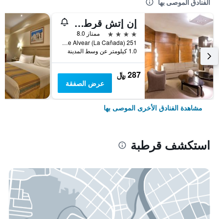
الفنادق الموصى بها
إن إتش قرطبة بانوراما
4 نجوم
ممتاز 8.0
Marcelo T. de Alvear (La Cañada) 251, قرطبة, محافظة كوردوبا, الأرجنتين
1.0 كيلومتر عن وسط المدينة
287 ﷼
عرض الصفقة
مشاهدة الفنادق الأخرى الموصى بها
استكشف قرطبة