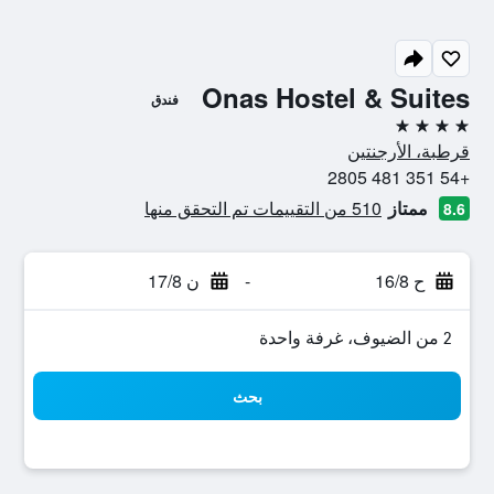
Onas Hostel & Suites
فندق
4 نجوم
قرطبة، الأرجنتين
+54 351 481 2805
ممتاز
510 من التقييمات تم التحقق منها
8.6
ح 16/8
-
ن 17/8
2 من الضيوف، غرفة واحدة
بحث