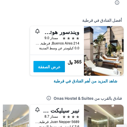
أفضل الفنادق في قرطبة
ويندسور هوتل آند تاور
4 نجوم
ممتاز 9.0
Buenos Aires 214, قرطبة, محافظة كوردوبا, الأرجنتين
0.0 كيلومتر عن وسط المدينة
365 ﷼
عرض الصفقة
شاهد المزيد من أهم الفنادق في قرطبة
فنادق بالقرب من Onas Hostel & Suites
نيبر سيليكت هوتل
4 نجوم
ممتاز 8.7
Juan Nepper 5689, قرطبة, محافظة كوردوبا, الأرجنتين
2.6 كيلومتر عن وسط المدينة