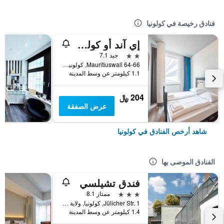
فنادق رخيصة في كولونيا
إي آند أو كولن نيوماركت
2 نجمتين
جيد 7.1
Mauritiuswall 64-66, كولونيا, ولاية شمال الراين وستفاليا, ألمانيا
1.1 كيلومتر عن وسط المدينة
204 ﷼
عرض الصفقة
شاهد أرخص الفنادق في كولونيا
الفنادق الموصى بها
فندق تشيلسي
3 نجوم
ممتاز 8.1
Jülicher Str. 1, كولونيا, ولاية شمال الراين وستفاليا, ألمانيا
1.4 كيلومتر عن وسط المدينة