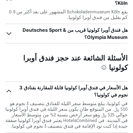
Köln؟
يقع Schokoladenmuseum Köln المشهور على بعد أكثر من 0.9
كم بقليل من فندق أوبرا كولونيا.
هل فندق أوبرا كولونيا قريب من Deutsches Sport &
Olympia Museum؟
الأسئلة الشائعة عند حجز فندق أوبرا
كولونيا
هل الأسعار في فندق أوبرا كولونيا قابلة للمقارنة بفنادق 3
نجوم في كولونيا؟
في كولونيا، يبلغ متوسط ​​سعر الليلة للفنادق بتصنيف 3 نجوم هو
510 ﷼. من المتوقع ظان يكون سعر الليلة في فندق أوبرا كولونيا
حوالي 525 ﷼ وهو سعر أرخص بنسبة 2% من متوسط الأسعار
في المدينة. في HotelsCombined يعتبر فندق أوبرا كولونيا صفقة
جيدة إذا كنت تود الإقامة في فندق بتصنيف 3 نجوم في كولونيا.