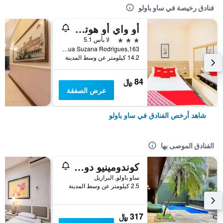
فنادق رخيصة في ساو باولو
أو واي أو هوتل إيتارانت يم، نياو باولو
3 نجوم
لا بأس 5.1
Rua Suzana Rodrigues,163, ساو باولو, البرازيل
14.2 كيلومتر عن وسط المدينة
84 ﷼
عرض الصفقة
شاهد أرخص الفنادق في ساو باولو
الفنادق الموصى بها
كوندومينيو دو إديفيشيو ذا بارك هول
ساو باولو, البرازيل
2.5 كيلومتر عن وسط المدينة
317 ﷼