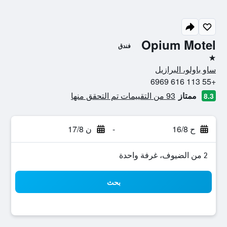
Opium Motel
فندق
نجمة واحدة
ساو باولو، البرازيل
+55 113 616 6969
ممتاز
93 من التقييمات تم التحقق منها
8.3
ح 16/8
-
ن 17/8
2 من الضيوف، غرفة واحدة
بحث