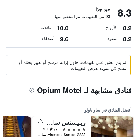
8.3
جيد جدًا
93 من التقييمات تم التحقق منها
10.0
8.2
الأزواج
عائلات
9.6
8.2
منفرد
أصدقاء
لم يتم العثور على تقييمات. حاول إزالة مرشح أو تغيير بحثك أو
مسح كل شيء لعرض التقييمات.
فنادق مشابهة لـ Opium Motel
أفضل الفنادق في ساو باولو
رينيسنس ساو باولو هوتل
5 نجوم
ممتاز 9.1
Alameda Santos, 2233, ساو باولو, البرازيل